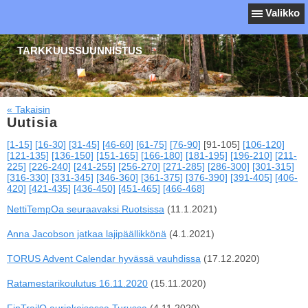
Valikko
TARKKUUSSUUNNISTUS
« Takaisin
Uutisia
[1-15]
[16-30]
[31-45]
[46-60]
[61-75]
[76-90]
[91-105]
[106-120]
[121-135]
[136-150]
[151-165]
[166-180]
[181-195]
[196-210]
[211-
225]
[226-240]
[241-255]
[256-270]
[271-285]
[286-300]
[301-315]
[316-330]
[331-345]
[346-360]
[361-375]
[376-390]
[391-405]
[406-
420]
[421-435]
[436-450]
[451-465]
[466-468]
NettiTempOa seuraavaksi Ruotsissa
(11.1.2021)
Anna Jacobson jatkaa lajipäällikkönä
(4.1.2021)
TORUS Advent Calendar hyvässä vauhdissa
(17.12.2020)
Ratamestarikoulutus 16.11.2020
(15.11.2020)