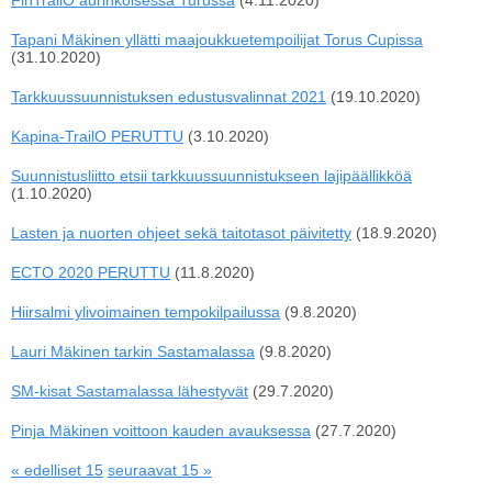
FinTrailO aurinkoisessa Turussa
(4.11.2020)
Tapani Mäkinen yllätti maajoukkuetempoilijat Torus Cupissa
(31.10.2020)
Tarkkuussuunnistuksen edustusvalinnat 2021
(19.10.2020)
Kapina-TrailO PERUTTU
(3.10.2020)
Suunnistusliitto etsii tarkkuussuunnistukseen lajipäällikköä
(1.10.2020)
Lasten ja nuorten ohjeet sekä taitotasot päivitetty
(18.9.2020)
ECTO 2020 PERUTTU
(11.8.2020)
Hiirsalmi ylivoimainen tempokilpailussa
(9.8.2020)
Lauri Mäkinen tarkin Sastamalassa
(9.8.2020)
SM-kisat Sastamalassa lähestyvät
(29.7.2020)
Pinja Mäkinen voittoon kauden avauksessa
(27.7.2020)
« edelliset 15
seuraavat 15 »