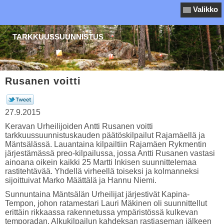
Valikko
TARKKUUSSUUNNISTUS
Rusanen voitti
27.9.2015
Keravan Urheilijoiden Antti Rusanen voitti
tarkkuussuunnistuskauden päätöskilpailut Rajamäellä ja
Mäntsälässä. Lauantaina kilpailtiin Rajamäen Rykmentin
järjestämässä preo-kilpailussa, jossa Antti Rusanen vastasi
ainoana oikein kaikki 25 Martti Inkisen suunnittelemaa
rastitehtävää. Yhdellä virheellä toiseksi ja kolmanneksi
sijoittuivat Marko Määttälä ja Hannu Niemi.
Sunnuntaina Mäntsälän Urheilijat järjestivät Kapina-
Tempon, johon ratamestari Lauri Mäkinen oli suunnittellut
erittäin rikkaassa rakennetussa ympäristössä kulkevan
temporadan. Alkukilpailun kahdeksan rastiaseman jälkeen