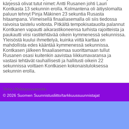
kärjessä olivat tutut nimet: Antti Rusanen johti Lauri
Kontkasta 13 sekunnin erolla. Kolmantena oli äitiyslomalta
paluun tehnyt Pinja Mäkinen 23 sekuntia Rusasta
hitaampana. Viimeisellä finaaliasemalla oli siis tiedossa
raivoisa taistelu voitosta. Pitkältä tempokisatauolta palannut
Kontkanen vapautti aikarastikoneensa turhista rajoitteista ja
paukautti viisi rastitehtävää oikein kymmenessä sekunnissa.
Yleisöstä kuului ihmettelyä, kuinka viittä karttaa on
mahdollista edes kääntää kymmenessä sekunnissa.
Kontkasen jälkeen finaaliasemaa suorittamaan tullut
Rusanen osasi kuitenkin aavistaa liikkumavaransa ja
vastasi tehtävät rauhallisesti ja hallitusti oikein 22
sekunnissa voittaen Kontkasen kokonaistuloksessa
sekunnin erolla.
Tehty Yhdistysavaimella
©
2026 Suomen Suunnistusliitto/tarkkuussuunnistajat