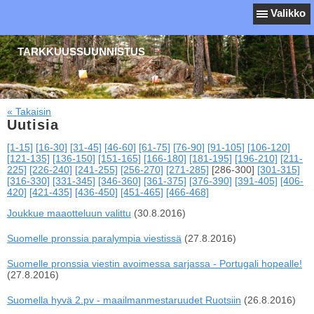
Valikko
TARKKUUSSUUNNISTUS
« Takaisin
Uutisia
[1-15]
[16-30]
[31-45]
[46-60]
[61-75]
[76-90]
[91-105]
[106-120]
[121-135]
[136-150]
[151-165]
[166-180]
[181-195]
[196-210]
[211-
225]
[226-240]
[241-255]
[256-270]
[271-285]
[286-300]
[301-315]
[316-330]
[331-345]
[346-360]
[361-375]
[376-390]
[391-405]
[406-
420]
[421-435]
[436-450]
[451-465]
[466-468]
Joukkue maaotteluun valittu
(30.8.2016)
Suomelle pronssia paralympia viestissä
(27.8.2016)
Suomelle pronssia viestin avoimessa sarjassa - Portugali hopealle!
(27.8.2016)
Suomella hyvä 2.pv - maailmanmestaruudet Ruotsiin
(26.8.2016)