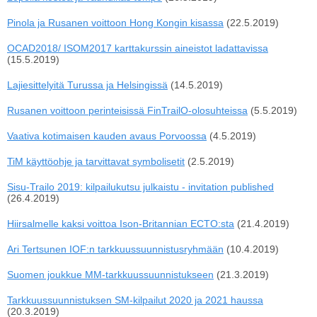
Pinola ja Rusanen voittoon Hong Kongin kisassa
(22.5.2019)
OCAD2018/ ISOM2017 karttakurssin aineistot ladattavissa
(15.5.2019)
Lajiesittelyitä Turussa ja Helsingissä
(14.5.2019)
Rusanen voittoon perinteisissä FinTrailO-olosuhteissa
(5.5.2019)
Vaativa kotimaisen kauden avaus Porvoossa
(4.5.2019)
TiM käyttöohje ja tarvittavat symbolisetit
(2.5.2019)
Sisu-Trailo 2019: kilpailukutsu julkaistu - invitation published
(26.4.2019)
Hiirsalmelle kaksi voittoa Ison-Britannian ECTO:sta
(21.4.2019)
Ari Tertsunen IOF:n tarkkuussuunnistusryhmään
(10.4.2019)
Suomen joukkue MM-tarkkuussuunnistukseen
(21.3.2019)
Tarkkuussuunnistuksen SM-kilpailut 2020 ja 2021 haussa
(20.3.2019)