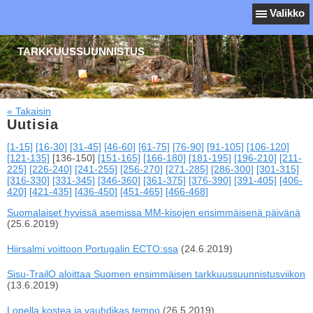
Valikko
TARKKUUSSUUNNISTUS
« Takaisin
Uutisia
[1-15]
[16-30]
[31-45]
[46-60]
[61-75]
[76-90]
[91-105]
[106-120]
[121-135]
[136-150]
[151-165]
[166-180]
[181-195]
[196-210]
[211-
225]
[226-240]
[241-255]
[256-270]
[271-285]
[286-300]
[301-315]
[316-330]
[331-345]
[346-360]
[361-375]
[376-390]
[391-405]
[406-
420]
[421-435]
[436-450]
[451-465]
[466-468]
Suomalaiset hyvissä asemissa MM-kisojen ensimmäisenä päivänä
(25.6.2019)
Hiirsalmi voittoon Portugalin ECTO:ssa
(24.6.2019)
Sisu-TrailO aloittaa Suomen ensimmäisen tarkkuussuunnistusviikon
(13.6.2019)
Lopella kostea ja vauhdikas tempo
(26.5.2019)