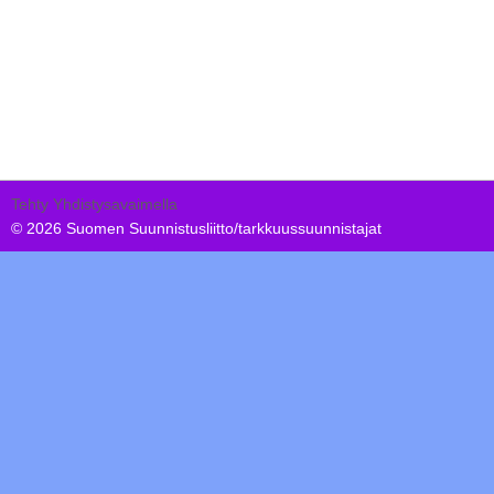
Tehty Yhdistysavaimella
©
2026 Suomen Suunnistusliitto/tarkkuussuunnistajat