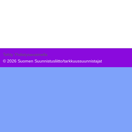
Tehty Yhdistysavaimella
©
2026 Suomen Suunnistusliitto/tarkkuussuunnistajat