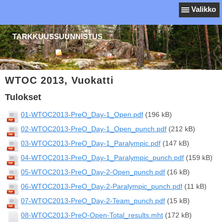
Valikko
TARKKUUSSUUNNISTUS
WTOC 2013, Vuokatti
Tulokset
01-WTOC2013-PreO_Day-1_Open.pdf
(196 kB)
02-WTOC2013-PreO_Day-1_Open_punch.pdf
(212 kB)
03-WTOC2013-PreO_Day-1_Paralympic.pdf
(147 kB)
04-WTOC2013-PreO_Day-1_Paralympic_punch.pdf
(159 kB)
05-WTOC2013-PreO_Day-2-Open_punch.pdf
(16 kB)
06-WTOC2013-PreO_Day-2-Paralympic_punch.pdf
(11 kB)
07-WTOC2013-PreO_Day-2-Team_punch.pdf
(15 kB)
08-WTOC2013-PreO-Open-Total_results.mht
(172 kB)