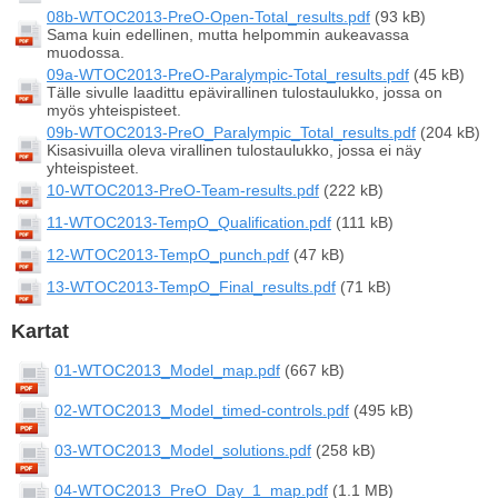
08b-WTOC2013-PreO-Open-Total_results.pdf
(93 kB)
Sama kuin edellinen, mutta helpommin aukeavassa
muodossa.
09a-WTOC2013-PreO-Paralympic-Total_results.pdf
(45 kB)
Tälle sivulle laadittu epävirallinen tulostaulukko, jossa on
myös yhteispisteet.
09b-WTOC2013-PreO_Paralympic_Total_results.pdf
(204 kB)
Kisasivuilla oleva virallinen tulostaulukko, jossa ei näy
yhteispisteet.
10-WTOC2013-PreO-Team-results.pdf
(222 kB)
11-WTOC2013-TempO_Qualification.pdf
(111 kB)
12-WTOC2013-TempO_punch.pdf
(47 kB)
13-WTOC2013-TempO_Final_results.pdf
(71 kB)
Kartat
01-WTOC2013_Model_map.pdf
(667 kB)
02-WTOC2013_Model_timed-controls.pdf
(495 kB)
03-WTOC2013_Model_solutions.pdf
(258 kB)
04-WTOC2013_PreO_Day_1_map.pdf
(1.1 MB)