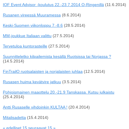
IOF Event Advisor -koulutus 22.-23.7.2014 O-Ringenillä
(11.6.2014)
Rusanen vireessä Muuramessa
(8.6.2014)
Keski-Suomen viikonloppu 7.-8.6
(28.5.2014)
MM-joukkue Italiaan valittu
(27.5.2014)
Tervetuloa kuntorasteille
(27.5.2014)
Suunnitteletko kilpailemista kesällä Ruotsissa tai Norjassa ?
(14.5.2014)
FinTrailO ruotsalaisten ja norjalaisten juhlaa
(12.5.2014)
Rusasen huima kevätvire jatkuu
(3.5.2014)
Pohjoismainen maaottelu 20.-21.9 Tanskassa. Kutsu julkaistu
(25.4.2014)
Antti Rusaselle vihdoinkin KULTAA !
(20.4.2014)
Mitalisadetta
(15.4.2014)
« edelliset 15
seuraavat 15 »