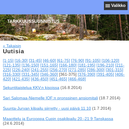
Valikko
TARKKUUSSUUNNISTUS
« Takaisin
Uutisia
[1-15]
[16-30]
[31-45]
[46-60]
[61-75]
[76-90]
[91-105]
[106-120]
[121-135]
[136-150]
[151-165]
[166-180]
[181-195]
[196-210]
[211-
225]
[226-240]
[241-255]
[256-270]
[271-285]
[286-300]
[301-315]
[316-330]
[331-345]
[346-360]
[361-375]
[376-390]
[391-405]
[406-
420]
[421-435]
[436-450]
[451-465]
[466-468]
Sekuntitaistelua KKV:n kisoissa
(16.8.2014)
Sari Salomaa-Niemelle IOF:n pronssinen ansiomitali
(18.7.2014)
Suunta-Jurvan kilpailu siirretty - uusi päivä 11.10
(1.7.2014)
Maaottelu ja Eurooppa Cupin osakilpailu 20.-21.9 Tanskassa
(24.6.2014)