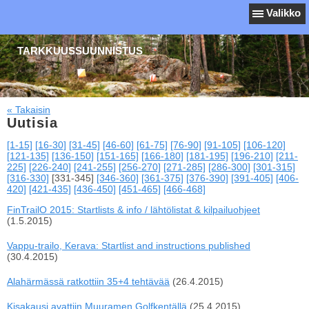
Valikko
TARKKUUSSUUNNISTUS
« Takaisin
Uutisia
[1-15]
[16-30]
[31-45]
[46-60]
[61-75]
[76-90]
[91-105]
[106-120]
[121-135]
[136-150]
[151-165]
[166-180]
[181-195]
[196-210]
[211-
225]
[226-240]
[241-255]
[256-270]
[271-285]
[286-300]
[301-315]
[316-330]
[331-345]
[346-360]
[361-375]
[376-390]
[391-405]
[406-
420]
[421-435]
[436-450]
[451-465]
[466-468]
FinTrailO 2015: Startlists & info / lähtölistat & kilpailuohjeet
(1.5.2015)
Vappu-trailo, Kerava: Startlist and instructions published
(30.4.2015)
Alahärmässä ratkottiin 35+4 tehtävää
(26.4.2015)
Kisakausi avattiin Muuramen Golfkentällä
(25.4.2015)