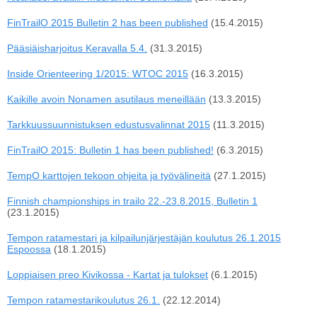
FinTrailO 2015 Bulletin 2 has been published
(15.4.2015)
Pääsiäisharjoitus Keravalla 5.4.
(31.3.2015)
Inside Orienteering 1/2015: WTOC 2015
(16.3.2015)
Kaikille avoin Nonamen asutilaus meneillään
(13.3.2015)
Tarkkuussuunnistuksen edustusvalinnat 2015
(11.3.2015)
FinTrailO 2015: Bulletin 1 has been published!
(6.3.2015)
TempO karttojen tekoon ohjeita ja työvälineitä
(27.1.2015)
Finnish championships in trailo 22.-23.8.2015, Bulletin 1
(23.1.2015)
Tempon ratamestari ja kilpailunjärjestäjän koulutus 26.1.2015
Espoossa
(18.1.2015)
Loppiaisen preo Kivikossa - Kartat ja tulokset
(6.1.2015)
Tempon ratamestarikoulutus 26.1.
(22.12.2014)