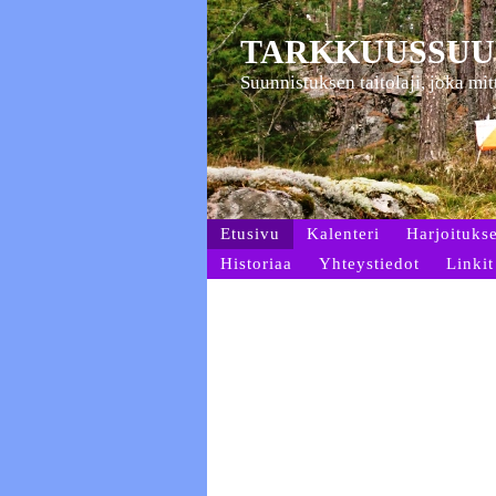
TARKKUUSSUU
Suunnistuksen taitolaji, joka mi
Etusivu
Kalenteri
Harjoitukse
Historiaa
Yhteystiedot
Linkit