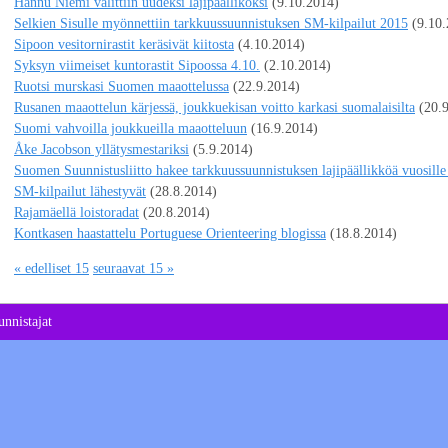
Hannu Niemi valittiin uudeksi lajipäälliköksi
(9.10.2014)
Selkien Sisulle myönnettiin tarkkuussuunnistuksen SM-kilpailut 2015
(9.10
Sipoon vesitornirastit keräsivät kiitosta
(4.10.2014)
Syksyn viimeiset kuntorastit Sipoossa 4.10.
(2.10.2014)
Ruotsi murskasi Suomen maaottelussa
(22.9.2014)
Rusanen maaottelun kärjessä, joukkuekisan voitto karkasi suomalaisilta
(20.
Suomi vahvoilla joukkueilla maaotteluun
(16.9.2014)
Åke Jacobson yllätysmestariksi
(5.9.2014)
Suomen Suunnistusliitto hakee tarkkuussuunnistuksen lajipäällikköä vuosill
SM-kilpailut lähestyvät
(28.8.2014)
Rajamäellä loistoradat
(20.8.2014)
Kontkasen haastattelu Portuguese Orienteering blogissa
(18.8.2014)
« edelliset 15
seuraavat 15 »
nnistajat