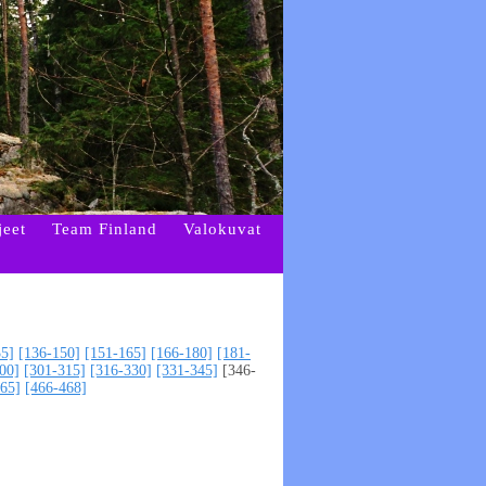
jeet
Team Finland
Valokuvat
35]
[136-150]
[151-165]
[166-180]
[181-
00]
[301-315]
[316-330]
[331-345]
[346-
65]
[466-468]