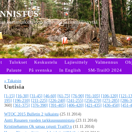
NNISTUS
ttaa kartanlukutaidon nopeutta ja täsmällisyyttä
t
Tulokset
Keskustelu
Lajiesittely
Valmennus
Oh
Palaute
På svenska
In English
SM-TrailO 2024
« Takaisin
Uutisia
[1-15]
[16-30]
[31-45]
[46-60]
[61-75]
[76-90]
[91-105]
[106-120]
[121-1
195]
[196-210]
[211-225]
[226-240]
[241-255]
[256-270]
[271-285]
[286-3
360]
[361-375]
[376-390]
[391-405]
[406-420]
[421-435]
[436-450]
[451-4
WTOC 2015 Bulletin 2 julkaistu
(25.11.2014)
Antti Rusanen vuoden tarkkuussuunnistaja
(23.11.2014)
Kristinehamns Ok satsaa rajusti TrailO:n
(11.11.2014)