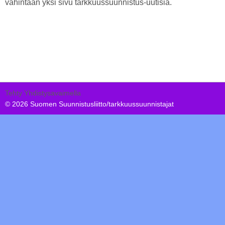
vähintään yksi sivu tarkkuussuunnistus-uutisia.
Tehty Yhdistysavaimella
©
2026 Suomen Suunnistusliitto/tarkkuussuunnistajat