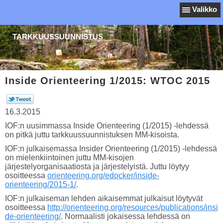
Valikko
TARKKUUSSUUNNISTUS
Inside Orienteering 1/2015: WTOC 2015
16.3.2015
IOF:n uusimmassa Inside Orienteering (1/2015) -lehdessä
on pitkä juttu tarkkuussuunnistuksen MM-kisoista.
IOF:n julkaisemassa Insider Orienteering (1/2015) -lehdessä
on mielenkiintoinen juttu MM-kisojen
järjestelyorganisaatiosta ja järjestelyistä. Juttu löytyy
osoitteessa
orienteering.org/edocker/inside-
orienteering/2015-1/
.
IOF:n julkaiseman lehden aikaisemmat julkaisut löytyvät
osoitteessa
http://orienteering.org/resources/publications/insi
de-orienteering/
. Normaalisti jokaisessa lehdessä on