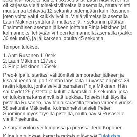
oli kärjessä vielä toiseksi viimeisellä asemalla, mutta mietti
muutamaa tehtävää 12 sekuntia pidempään kuin Rusanen,
joten voitto valui kalkkiviivoilla. Vielä viimeisellä asemalla
Lauri Mäkinen yritti kiriä, mutta se jäi 7 sekunnin päähän.
Ensimmäisen aseman jälkeen johtanut Pinja Mäkinen jäi
kolmanneksi tehtyään virheen kolmannella asemalla (sakko
30 sekuntia), ja jäi kärkeen lopulta 45 sekuntia.
Tempon tulokset
1. Antti Rusanen 110sek
2. Lauri Mäkinen 117sek
3. Pinja Mäkinen 155sek
Preo-kilpailu starttasi välittömästi temporadan jälkeen ja
kisa-alueena oli golf-kentän länsilaita. Luvassa oli pitkä 29
rastin kilpailu, jonka selvitti parhaiten Pinja Mäkinen. Hän
sai täydet 29 pistettä ja kulutti aikarastilla 8 sekuntia, joka
on tuloksena kansainvälistä luokkaa. Toiseksi tuli täysillä
pisteillä Rusanen, häviten aikarastilla tehdyn virheen vuoksi
58 sekuntia Mäkiselle. Kolmanneksi taisteli Petteri
Suominen myös täysillä pisteillä, mutta hävisi Rusaselle
vielä 7 sekuntia.
A-sarjan voiton vei tempossa ja preossa Terhi Koponen.
Kilpailun tulokset, kartat ja ratkaisut löytyvät
Tuloksista
.