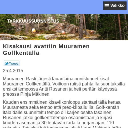
Valikko
TARKKUUSSUUNNISTUS
Kisakausi avattiin Muuramen
Golfkentällä
25.4.2015
Muuramen Rasti järjesti lauantaina onnistuneet kisat
Muuramen Golfkentällä. Voittoon rutisti puhtailla suorituksilla
ensiksi tempossa Antti Rusanen ja heti perään käydyssä
preossa Pinja Mäkinen.
Kauden ensimmäinen kisaviikonloppu starttasi tällä kertaa
Muuramesta sekä tempo että preo-kilpailuilla. Golf-kentän
itälaidalle suunniteltu tempo oli kärjen osalta tasainen.
Rusanen jatkoi golfkenttätempo-osaamistaan ja kirjasi
kuuden aseman ja 30 tehtävän radalla hurjan ajan, 110
sekuntia. Toiseksi tuli tempospesialisti Lauri Mäkinen. Hän