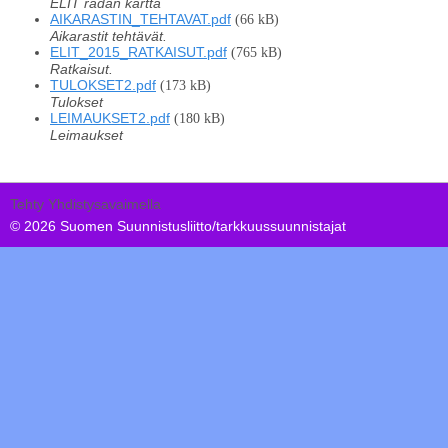
ELIT radan kartta
AIKARASTIN_TEHTAVAT.pdf
(66 kB)
Aikarastit tehtävät.
ELIT_2015_RATKAISUT.pdf
(765 kB)
Ratkaisut.
TULOKSET2.pdf
(173 kB)
Tulokset
LEIMAUKSET2.pdf
(180 kB)
Leimaukset
Tehty Yhdistysavaimella
©
2026 Suomen Suunnistusliitto/tarkkuussuunnistajat