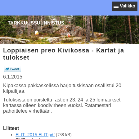
Valikko
TARKKUUSSUUNNISTUS
Loppiaisen preo Kivikossa - Kartat ja
tulokset
6.1.2015
Kipakassa pakkaskelissä harjoituskisaan osallistui 20
kilpailijaa.
Tuloksista on poistettu rastien 23, 24 ja 25 leimaukset
kartassa olleen koodivirheen vuoksi. Ratamestari
pahoittelee virhettään.
Liitteet
ELIT_2015.ELIT.pdf
(738 kB)