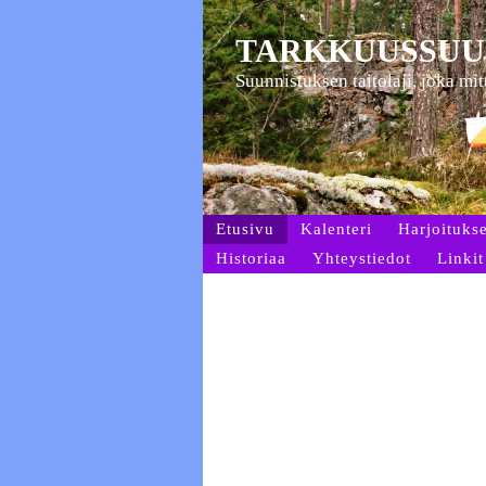
TARKKUUSSUU
Suunnistuksen taitolaji, joka mi
Etusivu
Kalenteri
Harjoitukse
Historiaa
Yhteystiedot
Linkit