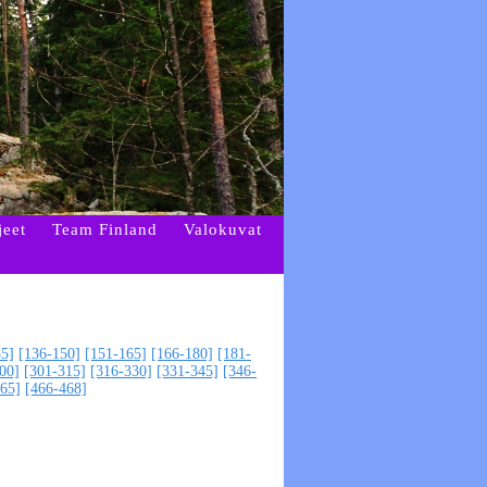
jeet
Team Finland
Valokuvat
35]
[136-150]
[151-165]
[166-180]
[181-
00]
[301-315]
[316-330]
[331-345]
[346-
65]
[466-468]