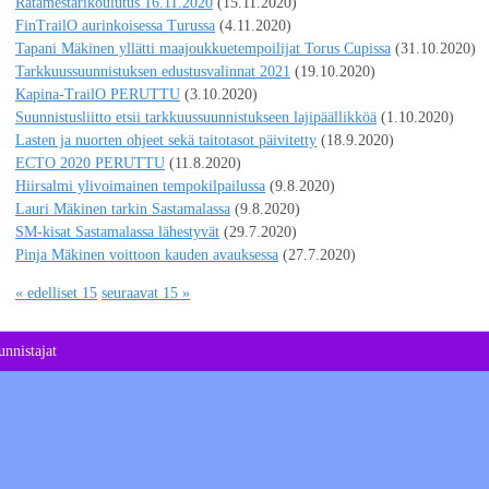
Ratamestarikoulutus 16.11.2020
(15.11.2020)
FinTrailO aurinkoisessa Turussa
(4.11.2020)
Tapani Mäkinen yllätti maajoukkuetempoilijat Torus Cupissa
(31.10.2020)
Tarkkuussuunnistuksen edustusvalinnat 2021
(19.10.2020)
Kapina-TrailO PERUTTU
(3.10.2020)
Suunnistusliitto etsii tarkkuussuunnistukseen lajipäällikköä
(1.10.2020)
Lasten ja nuorten ohjeet sekä taitotasot päivitetty
(18.9.2020)
ECTO 2020 PERUTTU
(11.8.2020)
Hiirsalmi ylivoimainen tempokilpailussa
(9.8.2020)
Lauri Mäkinen tarkin Sastamalassa
(9.8.2020)
SM-kisat Sastamalassa lähestyvät
(29.7.2020)
Pinja Mäkinen voittoon kauden avauksessa
(27.7.2020)
« edelliset 15
seuraavat 15 »
nnistajat