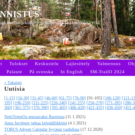
NNISTUS
ttaa kartanlukutaidon nopeutta ja täsmällisyyttä
t
Tulokset
Keskustelu
Lajiesittely
Valmennus
Oh
Palaute
På svenska
In English
SM-TrailO 2024
« Takaisin
Uutisia
[1-15]
[16-30]
[31-45]
[46-60]
[61-75]
[76-90]
[91-105]
[106-120]
[121-1
195]
[196-210]
[211-225]
[226-240]
[241-255]
[256-270]
[271-285]
[286-3
360]
[361-375]
[376-390]
[391-405]
[406-420]
[421-435]
[436-450]
[451-4
NettiTempOa seuraavaksi Ruotsissa
(11.1.2021)
Anna Jacobson jatkaa lajipäällikkönä
(4.1.2021)
TORUS Advent Calendar hyvässä vauhdissa
(17.12.2020)