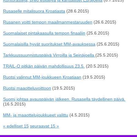
Kuntorasteja, preo esittelyä ja kansalliset Eurajoella
(8.7.2015)
Rusaselle mitalisuora Kroatiasta
(28.6.2015)
Rusanen voitti tempon maailmanmestaruuden
(26.6.2015)
Suomalaiset pintakaasulla tempon finaaliin
(25.6.2015)
Suomalaisilla hyvät suoritukset MM-avauksessa
(25.6.2015)
Tarkkuussuunnistuspäivä Virroilla ja Seinäjoella
(25.5.2015)
TRAIL-O pitkän päivän mahdollisuus 23.5.
(20.5.2015)
Ruotsi valinnut MM-joukkueen Kroatiaan
(19.5.2015)
Ruotsi maaotteluvoittoon
(19.5.2015)
Suomi johtaa avauspäivän jälkeen. Rusasella täydellinen päivä.
(16.5.2015)
MM- ja maaottelujoukkueet valittu
(4.5.2015)
« edelliset 15
seuraavat 15 »