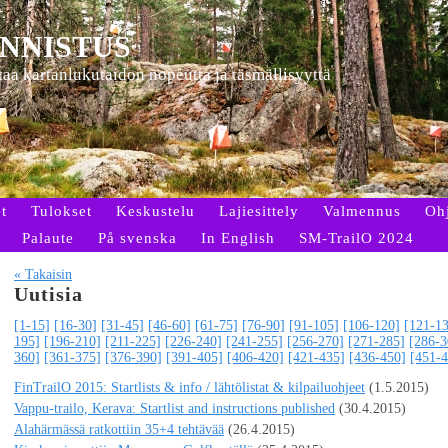
NNISTUS
ttaa kartanlukutaidon nopeutta ja täsmällisyyttä
t
Tulokset
Keskustelu
Lajiesittely
Valmennus
Oh
Palaute
På svenska
In English
SM-TrailO 2024
« Takaisin
Uutisia
[1-15]
[16-30]
[31-45]
[46-60]
[61-75]
[76-90]
[91-105]
[106-120]
[121-1
195]
[196-210]
[211-225]
[226-240]
[241-255]
[256-270]
[271-285]
[286-3
360]
[361-375]
[376-390]
[391-405]
[406-420]
[421-435]
[436-450]
[451-4
FinTrailO 2015: Startlists & info / lähtölistat & kilpailuohjeet
(1.5.2015)
Vappu-trailo, Kerava: Startlist and instructions published
(30.4.2015)
Alahärmässä ratkottiin 35+4 tehtävää
(26.4.2015)