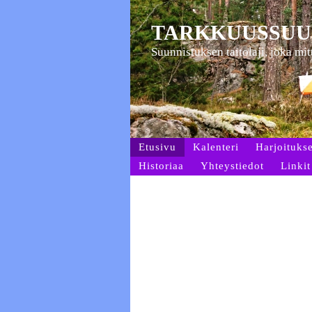
TARKKUUSSUU
Suunnistuksen taitolaji, joka mi
Etusivu
Kalenteri
Harjoitukse
Historiaa
Yhteystiedot
Linkit