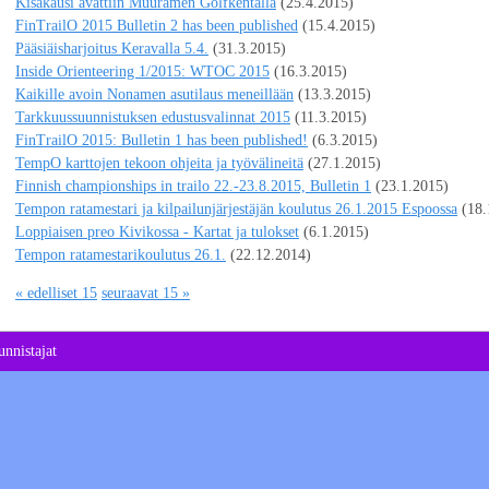
Kisakausi avattiin Muuramen Golfkentällä
(25.4.2015)
FinTrailO 2015 Bulletin 2 has been published
(15.4.2015)
Pääsiäisharjoitus Keravalla 5.4.
(31.3.2015)
Inside Orienteering 1/2015: WTOC 2015
(16.3.2015)
Kaikille avoin Nonamen asutilaus meneillään
(13.3.2015)
Tarkkuussuunnistuksen edustusvalinnat 2015
(11.3.2015)
FinTrailO 2015: Bulletin 1 has been published!
(6.3.2015)
TempO karttojen tekoon ohjeita ja työvälineitä
(27.1.2015)
Finnish championships in trailo 22.-23.8.2015, Bulletin 1
(23.1.2015)
Tempon ratamestari ja kilpailunjärjestäjän koulutus 26.1.2015 Espoossa
(18.
Loppiaisen preo Kivikossa - Kartat ja tulokset
(6.1.2015)
Tempon ratamestarikoulutus 26.1.
(22.12.2014)
« edelliset 15
seuraavat 15 »
nnistajat