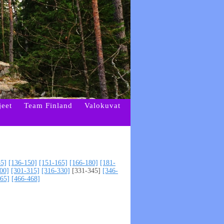
jeet
Team Finland
Valokuvat
35]
[136-150]
[151-165]
[166-180]
[181-
00]
[301-315]
[316-330]
[331-345]
[346-
65]
[466-468]