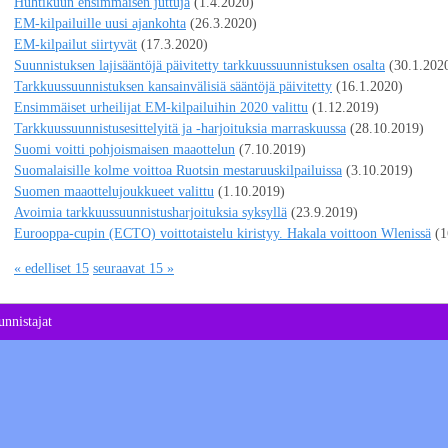
Huhtikuun ensimmäisen juttuja
(1.4.2020)
EM-kilpailuille uusi ajankohta
(26.3.2020)
EM-kilpailut siirtyvät
(17.3.2020)
Suunnistuksen lajisääntöjä päivitetty tarkkuussuunnistuksen osalta
(30.1.202
Tarkkuussuunnistuksen kansainvälisiä sääntöjä päivitetty
(16.1.2020)
Ensimmäiset urheilijat EM-kilpailuihin 2020 valittu
(1.12.2019)
Tarkkuussuunnistusesittelyitä ja -harjoituksia marraskuussa
(28.10.2019)
Suomi voitti pohjoismaisen maaottelun
(7.10.2019)
Suomalaisille kolme voittoa Ruotsin mestaruuskilpailuissa
(3.10.2019)
Suomen maaottelujoukkueet valittu
(1.10.2019)
Avoimia tarkkuussuunnistusharjoituksia syksyllä
(23.9.2019)
Eurooppa-cupin (ECTO) voittotaistelu kiristyy. Hakala voittoon Wlenissä
(1
« edelliset 15
seuraavat 15 »
nnistajat