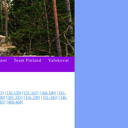
jeet
Team Finland
Valokuvat
35]
[136-150]
[151-165]
[166-180]
[181-
00]
[301-315]
[316-330]
[331-345]
[346-
65]
[466-468]