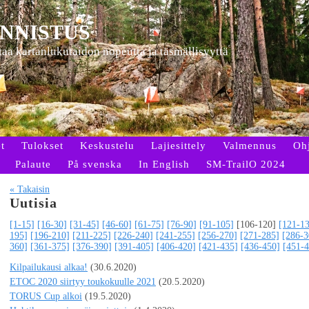
NNISTUS
ttaa kartanlukutaidon nopeutta ja täsmällisyyttä
t
Tulokset
Keskustelu
Lajiesittely
Valmennus
Oh
Palaute
På svenska
In English
SM-TrailO 2024
« Takaisin
Uutisia
[1-15]
[16-30]
[31-45]
[46-60]
[61-75]
[76-90]
[91-105]
[106-120]
[121-1
195]
[196-210]
[211-225]
[226-240]
[241-255]
[256-270]
[271-285]
[286-3
360]
[361-375]
[376-390]
[391-405]
[406-420]
[421-435]
[436-450]
[451-4
Kilpailukausi alkaa!
(30.6.2020)
ETOC 2020 siirtyy toukokuulle 2021
(20.5.2020)
TORUS Cup alkoi
(19.5.2020)