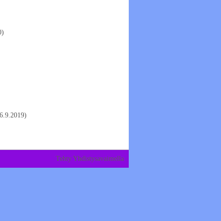
0)
6.9.2019)
Tehty Yhdistysavaimella