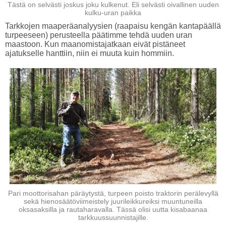
Tästä on selvästi joskus joku kulkenut. Eli selvästi oivallinen uuden
kulku-uran paikka
Tarkkojen maaperäanalyysien (raapaisu kengän kantapäällä
turpeeseen) perusteella päätimme tehdä uuden uran
maastoon. Kun maanomistajatkaan eivät pistäneet
ajatukselle hanttiin, niin ei muuta kuin hommiin.
Pari moottorisahan päräytystä, turpeen poisto traktorin perälevyllä
sekä hienosäätöviimeistely juurileikkureiksi muuntuneilla
oksasaksilla ja rautaharavalla. Tässä olisi uutta kisabaanaa
tarkkuussuunnistajille.