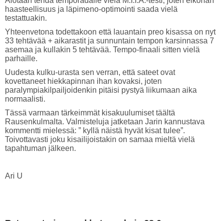
Aiotaan tehdä temporadalle vielä M.I.I.A.-testi, joten eiköhän
haasteellisuus ja läpimeno-optimointi saada vielä
testattuakin.
Yhteenvetona todettakoon että lauantain preo kisassa on nyt
33 tehtävää + aikarastit ja sunnuntain tempon karsinnassa 7
asemaa ja kullakin 5 tehtävää. Tempo-finaali sitten vielä
parhaille.
Uudesta kulku-urasta sen verran, että sateet ovat
kovettaneet hiekkapinnan ihan kovaksi, joten
paralympiakilpailjoidenkin pitäisi pystyä liikumaan aika
normaalisti.
Tässä varmaan tärkeimmät kisakuulumiset täältä
Rausenkulmalta. Valmisteluja jatketaan Jarin kannustava
kommentti mielessä: ” kyllä näistä hyvät kisat tulee”.
Toivottavasti joku kisailijoistakin on samaa mieltä vielä
tapahtuman jälkeen.
Ari U