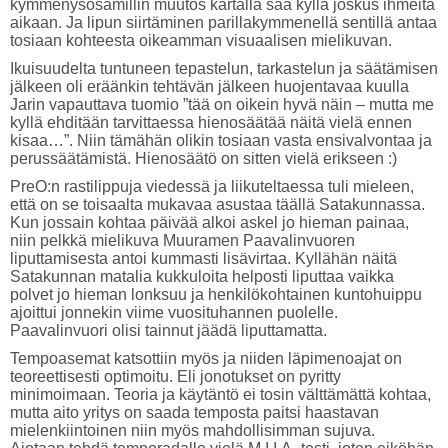
kymmenysosamillin muutos kartalla saa kyllä joskus ihmeitä
aikaan. Ja lipun siirtäminen parillakymmenellä sentillä antaa
tosiaan kohteesta oikeamman visuaalisen mielikuvan.
Ikuisuudelta tuntuneen tepastelun, tarkastelun ja säätämisen
jälkeen oli eräänkin tehtävän jälkeen huojentavaa kuulla
Jarin vapauttava tuomio ”tää on oikein hyvä näin – mutta me
kyllä ehditään tarvittaessa hienosäätää näitä vielä ennen
kisaa…”. Niin tämähän olikin tosiaan vasta ensivalvontaa ja
perussäätämistä. Hienosäätö on sitten vielä erikseen :)
PreO:n rastilippuja viedessä ja liikuteltaessa tuli mieleen,
että on se toisaalta mukavaa asustaa täällä Satakunnassa.
Kun jossain kohtaa päivää alkoi askel jo hieman painaa,
niin pelkkä mielikuva Muuramen Paavalinvuoren
liputtamisesta antoi kummasti lisävirtaa. Kyllähän näitä
Satakunnan matalia kukkuloita helposti liputtaa vaikka
polvet jo hieman lonksuu ja henkilökohtainen kuntohuippu
ajoittui jonnekin viime vuosituhannen puolelle.
Paavalinvuori olisi tainnut jäädä liputtamatta.
Tempoasemat katsottiin myös ja niiden läpimenoajat on
teoreettisesti optimoitu. Eli jonotukset on pyritty
minimoimaan. Teoria ja käytäntö ei tosin välttämättä kohtaa,
mutta aito yritys on saada temposta paitsi haastavan
mielenkiintoinen niin myös mahdollisimman sujuva.