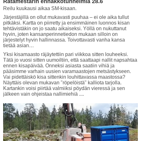
Ratamestarin ennakkotunnelmia 28.6
Reilu kuukausi aikaa SM-kisaan.
Järjestäjillä on ollut mukavasti puuhaa – ei ole aika tullut
pitkäksi. Kartta on piirretty ja ensimmäinen luonnos kisan
tehtävistäkin on jo saatu aikaiseksi. Yöllä on nukuttanut
hyvin, joten kansanperinnetiedon mukaan silloin on
järjestelyt hyvin hallinnassa. Toivottavasti vanha kansa
tietää asian…
Yksi kisamaasto räjäytettiin pari viikkoa sitten louheeksi.
Tätä jo vuosi sitten uumoiltiin, että saattaapi nallit napsahtaa
ennen kisapäivää. Onneksi asiasta saatiin vihiä ja
pääsimme varhain uusien varamaastojen metsästykseen.
Vai pidettäiskö kisa sittenkin louhittavassa maastossa?
Näyttäis olevan mukavan "röpelöistä" kalliota tarjolla.
Kartankin voisi piirtää valmiiksi pöydän vieressä ja sen
jälkeen vain ohjeistaa nallimiehiä ....