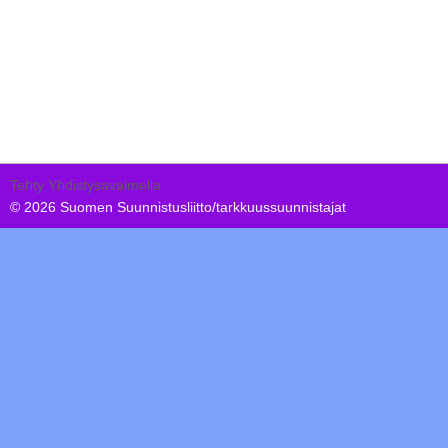
Tehty Yhdistysavaimella
©
2026 Suomen Suunnistusliitto/tarkkuussuunnistajat