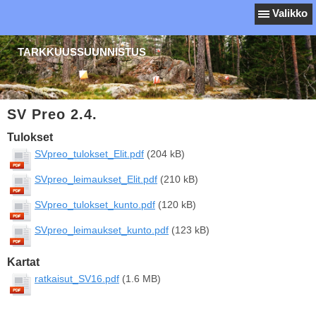
Valikko
TARKKUUSSUUNNISTUS
SV Preo 2.4.
Tulokset
SVpreo_tulokset_Elit.pdf
(204 kB)
SVpreo_leimaukset_Elit.pdf
(210 kB)
SVpreo_tulokset_kunto.pdf
(120 kB)
SVpreo_leimaukset_kunto.pdf
(123 kB)
Kartat
ratkaisut_SV16.pdf
(1.6 MB)