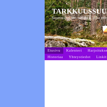
TARKKUUSSUU
Suunnistuksen taitolaji, joka mi
Etusivu
Kalenteri
Harjoitukse
Historiaa
Yhteystiedot
Linkit