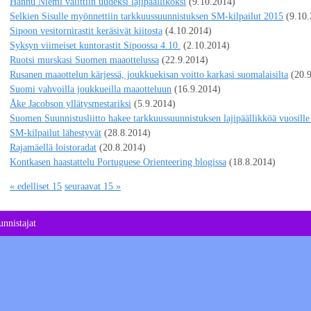
Hannu Niemi valittiin uudeksi lajipäälliköksi
(9.10.2014)
Selkien Sisulle myönnettiin tarkkuussuunnistuksen SM-kilpailut 2015
(9.10
Sipoon vesitornirastit keräsivät kiitosta
(4.10.2014)
Syksyn viimeiset kuntorastit Sipoossa 4.10.
(2.10.2014)
Ruotsi murskasi Suomen maaottelussa
(22.9.2014)
Rusanen maaottelun kärjessä, joukkuekisan voitto karkasi suomalaisilta
(20.
Suomi vahvoilla joukkueilla maaotteluun
(16.9.2014)
Åke Jacobson yllätysmestariksi
(5.9.2014)
Suomen Suunnistusliitto hakee tarkkuussuunnistuksen lajipäällikköä vuosill
SM-kilpailut lähestyvät
(28.8.2014)
Rajamäellä loistoradat
(20.8.2014)
Kontkasen haastattelu Portuguese Orienteering blogissa
(18.8.2014)
« edelliset 15
seuraavat 15 »
nnistajat