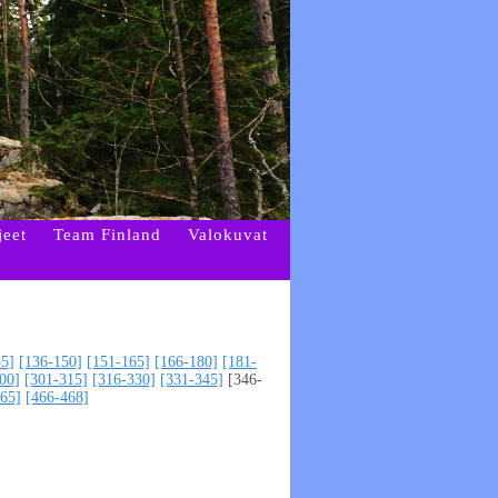
jeet
Team Finland
Valokuvat
35]
[136-150]
[151-165]
[166-180]
[181-
00]
[301-315]
[316-330]
[331-345]
[346-
65]
[466-468]