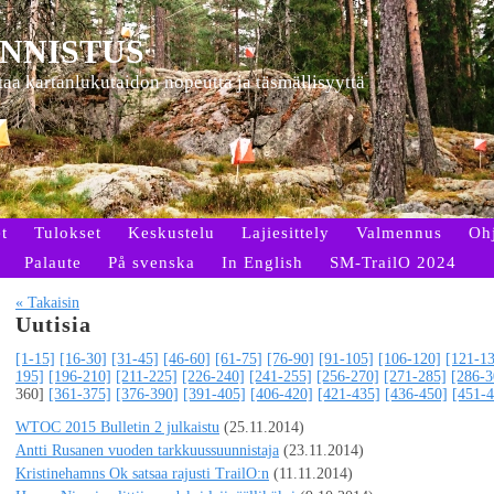
NNISTUS
ttaa kartanlukutaidon nopeutta ja täsmällisyyttä
t
Tulokset
Keskustelu
Lajiesittely
Valmennus
Oh
Palaute
På svenska
In English
SM-TrailO 2024
« Takaisin
Uutisia
[1-15]
[16-30]
[31-45]
[46-60]
[61-75]
[76-90]
[91-105]
[106-120]
[121-1
195]
[196-210]
[211-225]
[226-240]
[241-255]
[256-270]
[271-285]
[286-3
360]
[361-375]
[376-390]
[391-405]
[406-420]
[421-435]
[436-450]
[451-4
WTOC 2015 Bulletin 2 julkaistu
(25.11.2014)
Antti Rusanen vuoden tarkkuussuunnistaja
(23.11.2014)
Kristinehamns Ok satsaa rajusti TrailO:n
(11.11.2014)