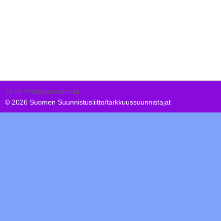
Tehty Yhdistysavaimella
©
2026 Suomen Suunnistusliitto/tarkkuussuunnistajat