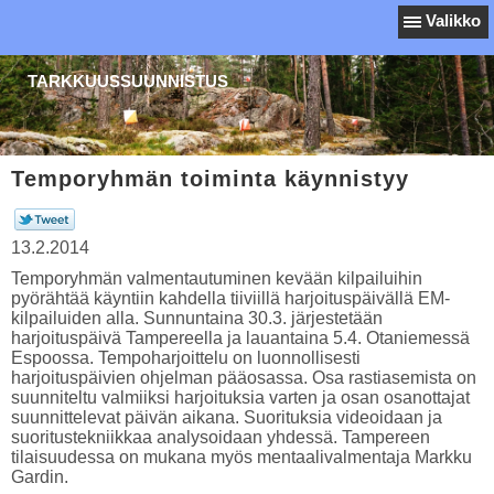
Valikko
TARKKUUSSUUNNISTUS
Temporyhmän toiminta käynnistyy
13.2.2014
Temporyhmän valmentautuminen kevään kilpailuihin
pyörähtää käyntiin kahdella tiiviillä harjoituspäivällä EM-
kilpailuiden alla. Sunnuntaina 30.3. järjestetään
harjoituspäivä Tampereella ja lauantaina 5.4. Otaniemessä
Espoossa. Tempoharjoittelu on luonnollisesti
harjoituspäivien ohjelman pääosassa. Osa rastiasemista on
suunniteltu valmiiksi harjoituksia varten ja osan osanottajat
suunnittelevat päivän aikana. Suorituksia videoidaan ja
suoritustekniikkaa analysoidaan yhdessä. Tampereen
tilaisuudessa on mukana myös mentaalivalmentaja Markku
Gardin.