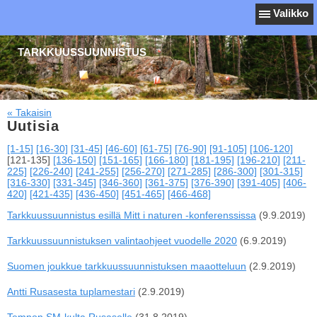
Valikko
TARKKUUSSUUNNISTUS
« Takaisin
Uutisia
[1-15]
[16-30]
[31-45]
[46-60]
[61-75]
[76-90]
[91-105]
[106-120]
[121-135]
[136-150]
[151-165]
[166-180]
[181-195]
[196-210]
[211-
225]
[226-240]
[241-255]
[256-270]
[271-285]
[286-300]
[301-315]
[316-330]
[331-345]
[346-360]
[361-375]
[376-390]
[391-405]
[406-
420]
[421-435]
[436-450]
[451-465]
[466-468]
Tarkkuussuunnistus esillä Mitt i naturen -konferenssissa
(9.9.2019)
Tarkkuussuunnistuksen valintaohjeet vuodelle 2020
(6.9.2019)
Suomen joukkue tarkkuussuunnistuksen maaotteluun
(2.9.2019)
Antti Rusasesta tuplamestari
(2.9.2019)