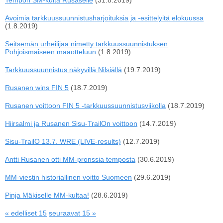
Tempon SM-kulta Rusaselle
(31.8.2019)
Avoimia tarkkuussuunnistusharjoituksia ja -esittelyitä elokuussa
(1.8.2019)
Seitsemän urheilijaa nimetty tarkkuussuunnistuksen
Pohjoismaiseen maaotteluun
(1.8.2019)
Tarkkuussuunnistus näkyvillä Nilsiällä
(19.7.2019)
Rusanen wins FIN 5
(18.7.2019)
Rusanen voittoon FIN 5 -tarkkuussuunnistusviikolla
(18.7.2019)
Hiirsalmi ja Rusanen Sisu-TrailOn voittoon
(14.7.2019)
Sisu-TrailO 13.7. WRE (LIVE-results)
(12.7.2019)
Antti Rusanen otti MM-pronssia temposta
(30.6.2019)
MM-viestin historiallinen voitto Suomeen
(29.6.2019)
Pinja Mäkiselle MM-kultaa!
(28.6.2019)
« edelliset 15
seuraavat 15 »