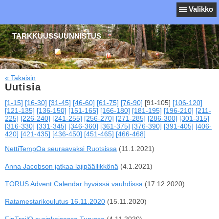
Valikko
TARKKUUSSUUNNISTUS
« Takaisin
Uutisia
[1-15]
[16-30]
[31-45]
[46-60]
[61-75]
[76-90]
[91-105]
[106-120]
[121-135]
[136-150]
[151-165]
[166-180]
[181-195]
[196-210]
[211-
225]
[226-240]
[241-255]
[256-270]
[271-285]
[286-300]
[301-315]
[316-330]
[331-345]
[346-360]
[361-375]
[376-390]
[391-405]
[406-
420]
[421-435]
[436-450]
[451-465]
[466-468]
NettiTempOa seuraavaksi Ruotsissa
(11.1.2021)
Anna Jacobson jatkaa lajipäällikkönä
(4.1.2021)
TORUS Advent Calendar hyvässä vauhdissa
(17.12.2020)
Ratamestarikoulutus 16.11.2020
(15.11.2020)