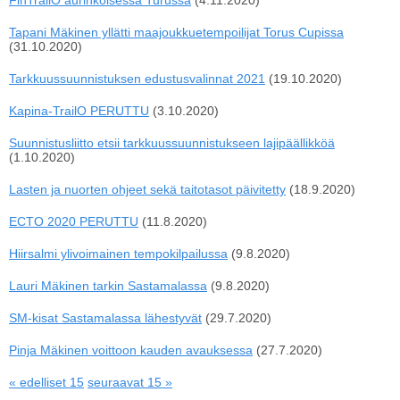
FinTrailO aurinkoisessa Turussa
(4.11.2020)
Tapani Mäkinen yllätti maajoukkuetempoilijat Torus Cupissa
(31.10.2020)
Tarkkuussuunnistuksen edustusvalinnat 2021
(19.10.2020)
Kapina-TrailO PERUTTU
(3.10.2020)
Suunnistusliitto etsii tarkkuussuunnistukseen lajipäällikköä
(1.10.2020)
Lasten ja nuorten ohjeet sekä taitotasot päivitetty
(18.9.2020)
ECTO 2020 PERUTTU
(11.8.2020)
Hiirsalmi ylivoimainen tempokilpailussa
(9.8.2020)
Lauri Mäkinen tarkin Sastamalassa
(9.8.2020)
SM-kisat Sastamalassa lähestyvät
(29.7.2020)
Pinja Mäkinen voittoon kauden avauksessa
(27.7.2020)
« edelliset 15
seuraavat 15 »