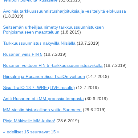
Tempon SM-kulta Rusaselle
(31.8.2019)
Avoimia tarkkuussuunnistusharjoituksia ja -esittelyitä elokuussa
(1.8.2019)
Seitsemän urheilijaa nimetty tarkkuussuunnistuksen
Pohjoismaiseen maaotteluun
(1.8.2019)
Tarkkuussuunnistus näkyvillä Nilsiällä
(19.7.2019)
Rusanen wins FIN 5
(18.7.2019)
Rusanen voittoon FIN 5 -tarkkuussuunnistusviikolla
(18.7.2019)
Hiirsalmi ja Rusanen Sisu-TrailOn voittoon
(14.7.2019)
Sisu-TrailO 13.7. WRE (LIVE-results)
(12.7.2019)
Antti Rusanen otti MM-pronssia temposta
(30.6.2019)
MM-viestin historiallinen voitto Suomeen
(29.6.2019)
Pinja Mäkiselle MM-kultaa!
(28.6.2019)
« edelliset 15
seuraavat 15 »