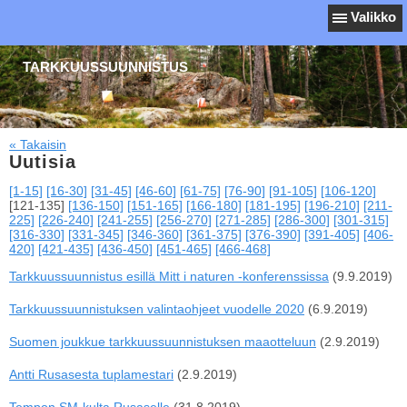
Valikko
TARKKUUSSUUNNISTUS
« Takaisin
Uutisia
[1-15]
[16-30]
[31-45]
[46-60]
[61-75]
[76-90]
[91-105]
[106-120]
[121-135]
[136-150]
[151-165]
[166-180]
[181-195]
[196-210]
[211-
225]
[226-240]
[241-255]
[256-270]
[271-285]
[286-300]
[301-315]
[316-330]
[331-345]
[346-360]
[361-375]
[376-390]
[391-405]
[406-
420]
[421-435]
[436-450]
[451-465]
[466-468]
Tarkkuussuunnistus esillä Mitt i naturen -konferenssissa
(9.9.2019)
Tarkkuussuunnistuksen valintaohjeet vuodelle 2020
(6.9.2019)
Suomen joukkue tarkkuussuunnistuksen maaotteluun
(2.9.2019)
Antti Rusasesta tuplamestari
(2.9.2019)