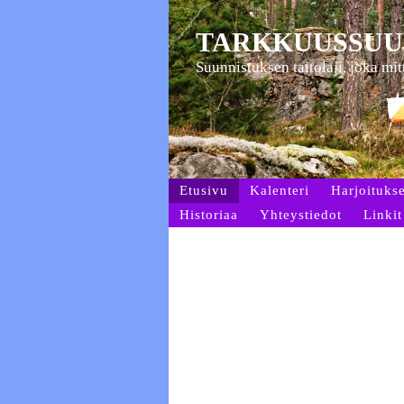
TARKKUUSSUU
Suunnistuksen taitolaji, joka mi
Etusivu
Kalenteri
Harjoitukse
Historiaa
Yhteystiedot
Linkit