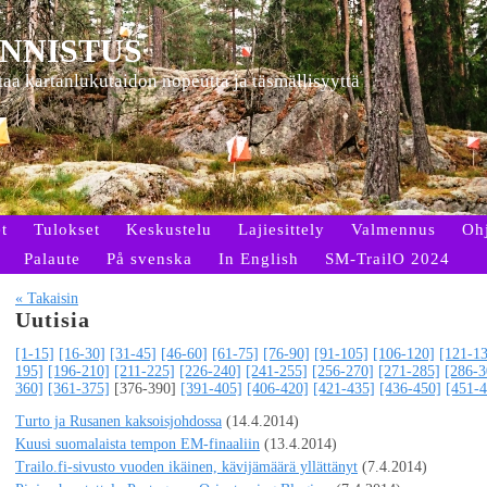
NNISTUS
ttaa kartanlukutaidon nopeutta ja täsmällisyyttä
t
Tulokset
Keskustelu
Lajiesittely
Valmennus
Oh
Palaute
På svenska
In English
SM-TrailO 2024
« Takaisin
Uutisia
[1-15]
[16-30]
[31-45]
[46-60]
[61-75]
[76-90]
[91-105]
[106-120]
[121-1
195]
[196-210]
[211-225]
[226-240]
[241-255]
[256-270]
[271-285]
[286-3
360]
[361-375]
[376-390]
[391-405]
[406-420]
[421-435]
[436-450]
[451-4
Turto ja Rusanen kaksoisjohdossa
(14.4.2014)
Kuusi suomalaista tempon EM-finaaliin
(13.4.2014)
Trailo.fi-sivusto vuoden ikäinen, kävijämäärä yllättänyt
(7.4.2014)