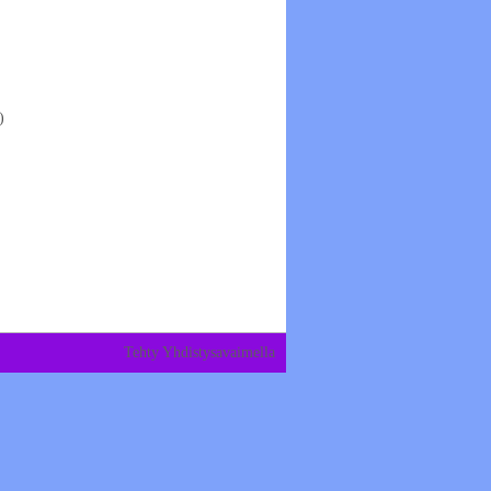
)
Tehty Yhdistysavaimella