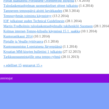
Pinjan haastattelu Portuguese Orienteering Blogissa
(7.4.2014)
Tuloslaskentaohjelman suomenkieliset ohjeet julkaistu
(1.4.2014)
Tampereen tempopäivä aloitti kevätkauden
(30.3.2014)
Temporyhmän toiminta käynnistyy
(13.2.2014)
IOF julkaissut uuden Technical Guidelinesin
(28.1.2014)
Martin Fredholmin tuloslaskentaohjelmalle tukihenkilö Suomeen
(28.1.2014
Kolmas internet-Tempo-kilpailu käynnissä 15.1. saakka
(10.1.2014)
Kuntorastikausi 2014
(10.1.2014)
Pinjalle ja Vesalle tyttövauva
(5.1.2014)
Kuntosuunnistus Loppiaisena Järvenpäässä
(1.1.2014)
Kroatian MM-kisojen bulletiini 1 julkaistu
(27.12.2013)
Tarkkuussuunnistajille oma tempo-ryhmä
(20.11.2013)
« edelliset 15
seuraavat 15 »
nnistajat