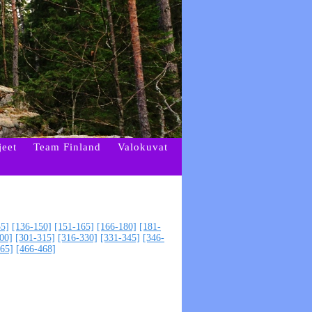
jeet
Team Finland
Valokuvat
35]
[136-150]
[151-165]
[166-180]
[181-
00]
[301-315]
[316-330]
[331-345]
[346-
65]
[466-468]