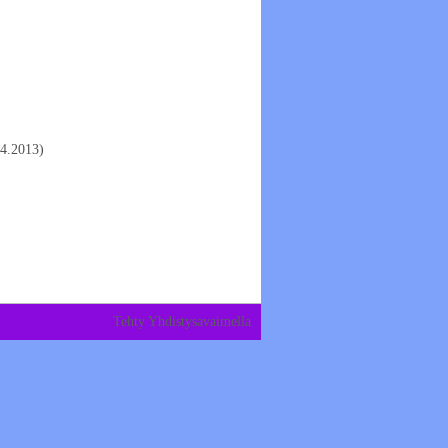
.4.2013)
Tehty Yhdistysavaimella