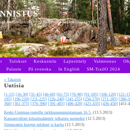
NNISTUS
ttaa kartanlukutaidon nopeutta ja täsmällisyyttä
t
Tulokset
Keskustelu
Lajiesittely
Valmennus
Oh
Palaute
På svenska
In English
SM-TrailO 2024
« Takaisin
Uutisia
[1-15]
[16-30]
[31-45]
[46-60]
[61-75]
[76-90]
[91-105]
[106-120]
[121-1
195]
[196-210]
[211-225]
[226-240]
[241-255]
[256-270]
[271-285]
[286-3
360]
[361-375]
[376-390]
[391-405]
[406-420]
[421-435]
[436-450]
[451-4
Keski-Uusimaa-rasteille tarkkuussuunnistamaan 16.5.
(13.5.2013)
Kansainväliset kilpailusäännöt julkaistu suomeksi
(12.5.2013)
Sippurastin kisojen tulokset ja kartta
(12.5.2013)