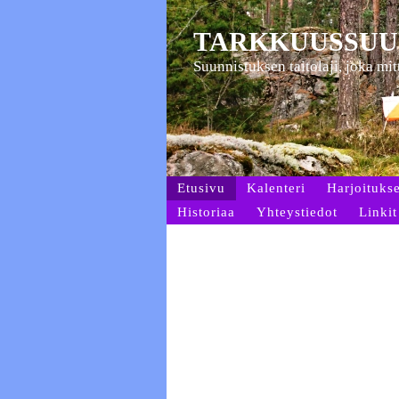
TARKKUUSSUU
Suunnistuksen taitolaji, joka mi
Etusivu
Kalenteri
Harjoitukse
Historiaa
Yhteystiedot
Linkit