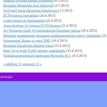
Määttälä voittoon kauden avauksessa
(4.5.2013)
Rajamäen Rykmentin kisat lähestyvät
(2.5.2013)
FinTrailO kerää ulkomaisia kilpailijoita
(1.5.2013)
ECTO-uutisia englanniksi
(24.4.2013)
Linkit-sivulla on ilmoitustaulu
(22.4.2013)
Anna Jacobson 14. toisessa ECTO-kisassa
(22.4.2013)
Ari Tertsunen sijalle 10 ensimmäisessä Euroopan cupissa
(20.4.2013)
Helsingin Suunnistajien Iltarastien tarkkuussuunnistus siirtyy elokuuhun
(16
Suunnistajat! Haasta ja voita 350€!
(16.4.2013)
Rajamäen kansallisen kilpailun kutsu
(15.4.2013)
Rasti-Jyryn Stadi-TrailO siirretty toukokuulle
(13.4.2013)
Tarkkuussuunnistuksen kuntorastit Keravalla 16.5.
(9.4.2013)
« edelliset 15
seuraavat 15 »
nnistajat