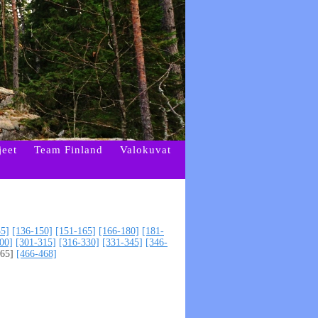
jeet
Team Finland
Valokuvat
35]
[136-150]
[151-165]
[166-180]
[181-
00]
[301-315]
[316-330]
[331-345]
[346-
65]
[466-468]