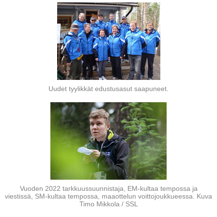
Uudet tyylikkät edustusasut saapuneet.
Vuoden 2022 tarkkuussuunnistaja, EM-kultaa tempossa ja
viestissä, SM-kultaa tempossa, maaottelun voittojoukkueessa. Kuva
Timo Mikkola / SSL