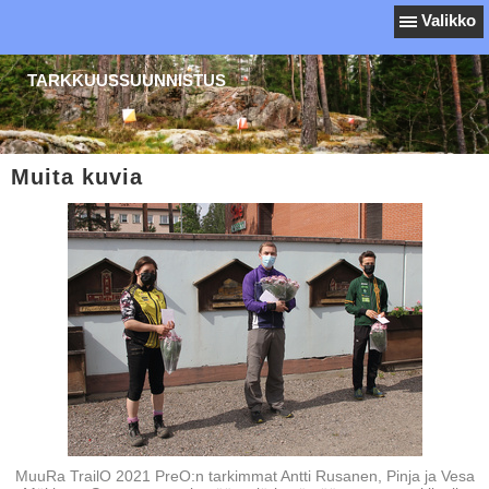
Valikko
TARKKUUSSUUNNISTUS
Muita kuvia
MuuRa TrailO 2021 PreO:n tarkimmat Antti Rusanen, Pinja ja Vesa