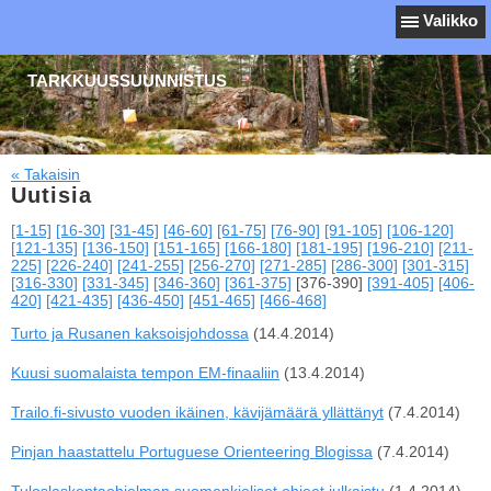
Valikko
TARKKUUSSUUNNISTUS
« Takaisin
Uutisia
[1-15]
[16-30]
[31-45]
[46-60]
[61-75]
[76-90]
[91-105]
[106-120]
[121-135]
[136-150]
[151-165]
[166-180]
[181-195]
[196-210]
[211-
225]
[226-240]
[241-255]
[256-270]
[271-285]
[286-300]
[301-315]
[316-330]
[331-345]
[346-360]
[361-375]
[376-390]
[391-405]
[406-
420]
[421-435]
[436-450]
[451-465]
[466-468]
Turto ja Rusanen kaksoisjohdossa
(14.4.2014)
Kuusi suomalaista tempon EM-finaaliin
(13.4.2014)
Trailo.fi-sivusto vuoden ikäinen, kävijämäärä yllättänyt
(7.4.2014)
Pinjan haastattelu Portuguese Orienteering Blogissa
(7.4.2014)