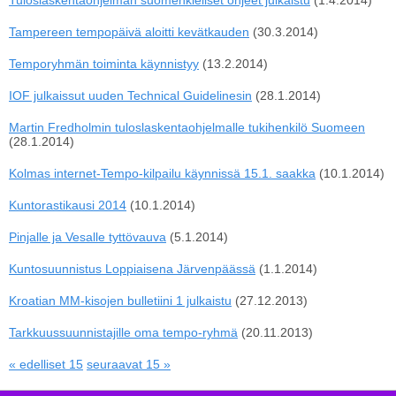
Tuloslaskentaohjelman suomenkieliset ohjeet julkaistu
(1.4.2014)
Tampereen tempopäivä aloitti kevätkauden
(30.3.2014)
Temporyhmän toiminta käynnistyy
(13.2.2014)
IOF julkaissut uuden Technical Guidelinesin
(28.1.2014)
Martin Fredholmin tuloslaskentaohjelmalle tukihenkilö Suomeen
(28.1.2014)
Kolmas internet-Tempo-kilpailu käynnissä 15.1. saakka
(10.1.2014)
Kuntorastikausi 2014
(10.1.2014)
Pinjalle ja Vesalle tyttövauva
(5.1.2014)
Kuntosuunnistus Loppiaisena Järvenpäässä
(1.1.2014)
Kroatian MM-kisojen bulletiini 1 julkaistu
(27.12.2013)
Tarkkuussuunnistajille oma tempo-ryhmä
(20.11.2013)
« edelliset 15
seuraavat 15 »