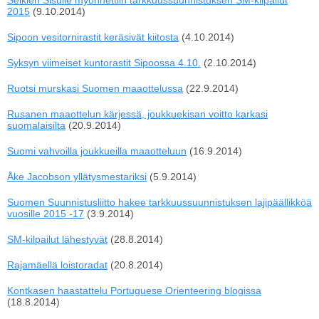
Selkien Sisulle myönnettiin tarkkuussuunnistuksen SM-kilpailut
2015
(9.10.2014)
Sipoon vesitornirastit keräsivät kiitosta
(4.10.2014)
Syksyn viimeiset kuntorastit Sipoossa 4.10.
(2.10.2014)
Ruotsi murskasi Suomen maaottelussa
(22.9.2014)
Rusanen maaottelun kärjessä, joukkuekisan voitto karkasi
suomalaisilta
(20.9.2014)
Suomi vahvoilla joukkueilla maaotteluun
(16.9.2014)
Åke Jacobson yllätysmestariksi
(5.9.2014)
Suomen Suunnistusliitto hakee tarkkuussuunnistuksen lajipäällikköä
vuosille 2015 -17
(3.9.2014)
SM-kilpailut lähestyvät
(28.8.2014)
Rajamäellä loistoradat
(20.8.2014)
Kontkasen haastattelu Portuguese Orienteering blogissa
(18.8.2014)