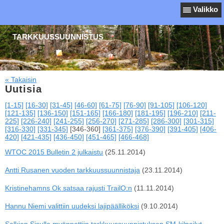
Valikko
TARKKUUSSUUNNISTUS
« Takaisin
Uutisia
[1-15]
[16-30]
[31-45]
[46-60]
[61-75]
[76-90]
[91-105]
[106-120]
[121-135]
[136-150]
[151-165]
[166-180]
[181-195]
[196-210]
[211-
225]
[226-240]
[241-255]
[256-270]
[271-285]
[286-300]
[301-315]
[316-330]
[331-345]
[346-360]
[361-375]
[376-390]
[391-405]
[406-
420]
[421-435]
[436-450]
[451-465]
[466-468]
WTOC 2015 Bulletin 2 julkaistu
(25.11.2014)
Antti Rusanen vuoden tarkkuussuunnistaja
(23.11.2014)
Kristinehamns Ok satsaa rajusti TrailO:n
(11.11.2014)
Hannu Niemi valittiin uudeksi lajipäälliköksi
(9.10.2014)