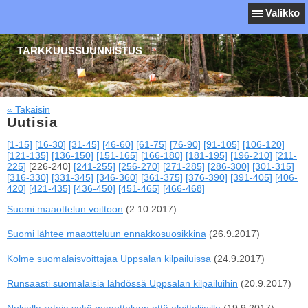
Valikko
TARKKUUSSUUNNISTUS
« Takaisin
Uutisia
[1-15]
[16-30]
[31-45]
[46-60]
[61-75]
[76-90]
[91-105]
[106-120]
[121-135]
[136-150]
[151-165]
[166-180]
[181-195]
[196-210]
[211-
225]
[226-240]
[241-255]
[256-270]
[271-285]
[286-300]
[301-315]
[316-330]
[331-345]
[346-360]
[361-375]
[376-390]
[391-405]
[406-
420]
[421-435]
[436-450]
[451-465]
[466-468]
Suomi maaottelun voittoon
(2.10.2017)
Suomi lähtee maaotteluun ennakkosuosikkina
(26.9.2017)
Kolme suomalaisvoittajaa Uppsalan kilpailuissa
(24.9.2017)
Runsaasti suomalaisia lähdössä Uppsalan kilpailuihin
(20.9.2017)