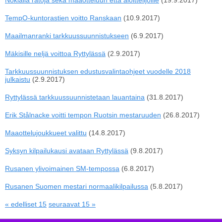
Nokialla ratoja sekä maaotteluun että aloittelijoille
(19.9.2017)
TempO-kuntorastien voitto Ranskaan
(10.9.2017)
Maailmanranki tarkkuussuunnistukseen
(6.9.2017)
Mäkisille neljä voittoa Ryttylässä
(2.9.2017)
Tarkkuussuunnistuksen edustusvalintaohjeet vuodelle 2018
julkaistu
(2.9.2017)
Ryttylässä tarkkuussuunnistetaan lauantaina
(31.8.2017)
Erik Stålnacke voitti tempon Ruotsin mestaruuden
(26.8.2017)
Maaottelujoukkueet valittu
(14.8.2017)
Syksyn kilpailukausi avataan Ryttylässä
(9.8.2017)
Rusanen ylivoimainen SM-tempossa
(6.8.2017)
Rusanen Suomen mestari normaalikilpailussa
(5.8.2017)
« edelliset 15
seuraavat 15 »