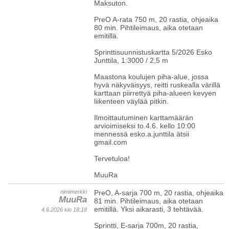
Maksuton.
PreO A-rata 750 m, 20 rastia, ohjeaika
80 min. Pihtileimaus, aika otetaan
emitillä.
Sprinttisuunnistuskartta 5/2026 Esko
Junttila, 1:3000 / 2,5 m
Maastona koulujen piha-alue, jossa
hyvä näkyväisyys, reitti ruskealla värillä
karttaan piirrettyä piha-alueen kevyen
liikenteen väylää pitkin.
Ilmoittautuminen karttamäärän
arvioimiseksi to.4.6. kello 10:00
mennessä esko.a.junttila ätsii
gmail.com
Tervetuloa!
MuuRa
nimimerkki
PreO, A-sarja 700 m, 20 rastia, ohjeaika
MuuRa
81 min. Pihtileimaus, aika otetaan
emitillä. Yksi aikarasti, 3 tehtävää.
4.6.2026 klo 18:18
Sprintti, E-sarja 700m, 20 rastia,