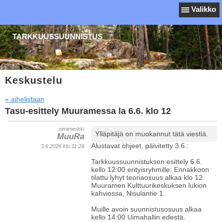
Valikko
TARKKUUSSUUNNISTUS
Keskustelu
« aihelistaan
Tasu-esittely Muuramessa la 6.6. klo 12
nimimerkki
Ylläpitäjä on muokannut tätä viestiä.
MuuRa
Alustavat ohjeet, päivitetty 3.6.:
3.6.2026 klo 11:26
Tarkkuussuunnistuksen esittely 6.6.
kello 12:00 erityisryhmille: Ennakkoon
tilattu lyhyt teoriaosuus alkaa klo 12
Muuramen Kulttuurikeskuksen lukion
kahviossa, Nisulantie 1.
Muille avoin suunnistusosuus alkaa
kello 14:00 Uimahallin edestä.