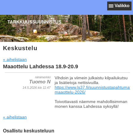
Valikko
TARKKUUSSUUNNISTUS
Keskustelu
« aihelistaan
Maaottelu Lahdessa 18.9-20.9
nimimerkki
Vihdoin ja viimein julkaistu kilpailukutsu
Tuomo N
ja lisätietoja nettisivuilla.
https://www.ls37.fi/suunnistustapahtumat
14.5.2026 klo 11:47
maaottelu-2026/
Toivottavasti näemme mahdollisimman
monen kanssa Lahdessa syksyllä!
« aihelistaan
Osallistu keskusteluun