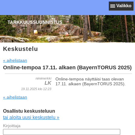
Valikko
TARKKUUSSUUNNISTUS
Keskustelu
« aihelistaan
Online-tempoa 17.11. alkaen (BayernTORUS 2025)
nimimerkki
Online-tempoa näyttäisi taas olevan
LK
17.11. alkaen (BayernTORUS 2025).
19.11.2025 klo 12:23
« aihelistaan
Osallistu keskusteluun
tai aloita uusi keskustelu »
Kirjoittaja