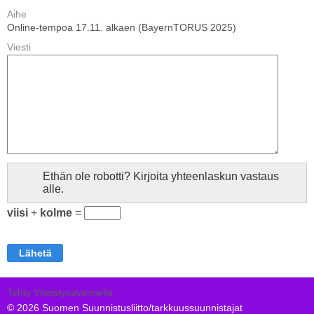
Aihe
Online-tempoa 17.11. alkaen (BayernTORUS 2025)
Viesti
Ethän ole robotti? Kirjoita yhteenlaskun vastaus
alle.
viisi
+
kolme
=
Tehty Yhdistysavaimella
©
2026 Suomen Suunnistusliitto/tarkkuussuunnistajat