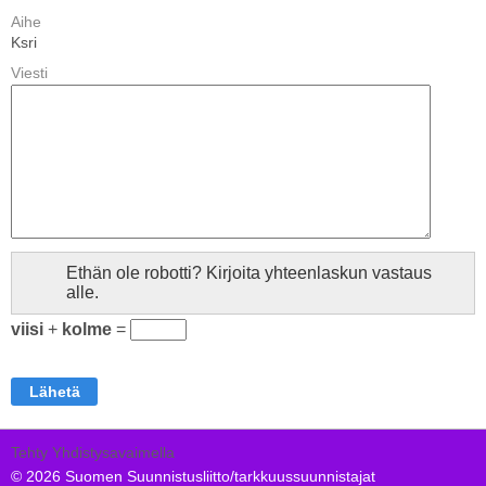
Aihe
Ksri
Viesti
Ethän ole robotti? Kirjoita yhteenlaskun vastaus
alle.
viisi
+
kolme
=
Tehty Yhdistysavaimella
©
2026 Suomen Suunnistusliitto/tarkkuussuunnistajat