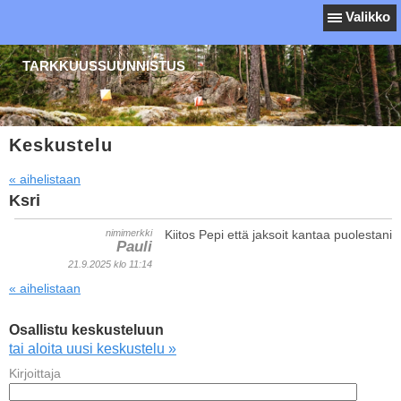
Valikko
TARKKUUSSUUNNISTUS
Keskustelu
« aihelistaan
Ksri
nimimerkki
Kiitos Pepi että jaksoit kantaa puolestani
Pauli
21.9.2025 klo 11:14
« aihelistaan
Osallistu keskusteluun
tai aloita uusi keskustelu »
Kirjoittaja