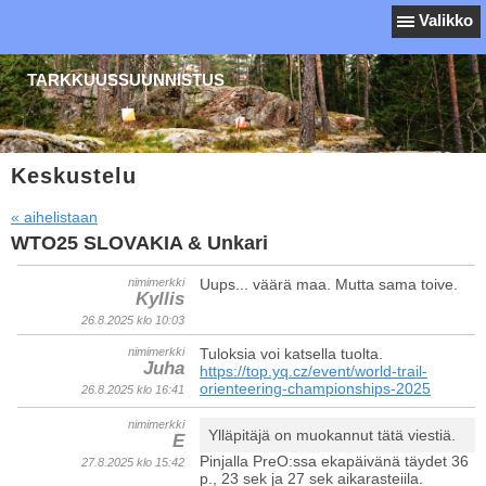
Valikko
TARKKUUSSUUNNISTUS
Keskustelu
« aihelistaan
WTO25 SLOVAKIA & Unkari
nimimerkki
Uups... väärä maa. Mutta sama toive.
Kyllis
26.8.2025 klo 10:03
nimimerkki
Tuloksia voi katsella tuolta.
Juha
https://top.yq.cz/event/world-trail-
orienteering-championships-2025
26.8.2025 klo 16:41
nimimerkki
Ylläpitäjä on muokannut tätä viestiä.
E
Pinjalla PreO:ssa ekapäivänä täydet 36
27.8.2025 klo 15:42
p., 23 sek ja 27 sek aikarasteiila.