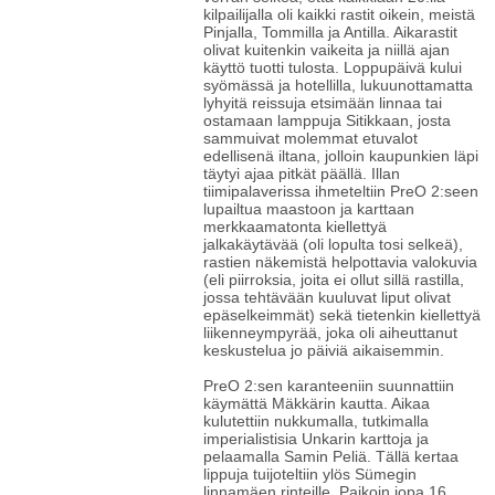
kilpailijalla oli kaikki rastit oikein, meistä
Pinjalla, Tommilla ja Antilla. Aikarastit
olivat kuitenkin vaikeita ja niillä ajan
käyttö tuotti tulosta. Loppupäivä kului
syömässä ja hotellilla, lukuunottamatta
lyhyitä reissuja etsimään linnaa tai
ostamaan lamppuja Sitikkaan, josta
sammuivat molemmat etuvalot
edellisenä iltana, jolloin kaupunkien läpi
täytyi ajaa pitkät päällä. Illan
tiimipalaverissa ihmeteltiin PreO 2:seen
lupailtua maastoon ja karttaan
merkkaamatonta kiellettyä
jalkakäytävää (oli lopulta tosi selkeä),
rastien näkemistä helpottavia valokuvia
(eli piirroksia, joita ei ollut sillä rastilla,
jossa tehtävään kuuluvat liput olivat
epäselkeimmät) sekä tietenkin kiellettyä
liikenneympyrää, joka oli aiheuttanut
keskustelua jo päiviä aikaisemmin.
PreO 2:sen karanteeniin suunnattiin
käymättä Mäkkärin kautta. Aikaa
kulutettiin nukkumalla, tutkimalla
imperialistisia Unkarin karttoja ja
pelaamalla Samin Peliä. Tällä kertaa
lippuja tuijoteltiin ylös Sümegin
linnamäen rinteille. Paikoin jopa 16