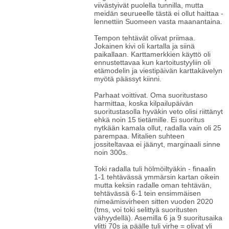
viivästyivät puolella tunnilla, mutta
meidän seurueelle tästä ei ollut haittaa -
lennettiin Suomeen vasta maanantaina.
Tempon tehtävät olivat priimaa.
Jokainen kivi oli kartalla ja siinä
paikallaan. Karttamerkkien käyttö oli
ennustettavaa kun kartoitustyyliin oli
etämodelin ja viestipäivän karttakävelyn
myötä päässyt kiinni.
Parhaat voittivat. Oma suoritustaso
harmittaa, koska kilpailupäivän
suoritustasolla hyväkin veto olisi riittänyt
ehkä noin 15 tietämille. Ei suoritus
nytkään kamala ollut, radalla vain oli 25
parempaa. Mitalien suhteen
jossiteltavaa ei jäänyt, marginaali sinne
noin 300s.
Toki radalla tuli hölmöiltyäkin - finaalin
1-1 tehtävässä ymmärsin kartan oikein
mutta keksin radalle oman tehtävän,
tehtävässä 6-1 tein ensimmäisen
nimeämisvirheen sitten vuoden 2020
(tms, voi toki selittyä suoritusten
vähyydellä). Asemilla 6 ja 9 suoritusaika
ylitti 70s ja päälle tuli virhe = olivat yli