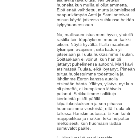
älä levitä tavaroitasi, vaihdetaan
huoneita kun muilla ei ollut ammetta.
Eipä enää vaihdettu, mutta jalomielisesti
naapurikämpän Antti ja Sami antoivat
minun käydä jatkossa suihkussa heidän
kylpyhuoneessaan.
No, mallisuunnistus meni hyvin, yhdellä
rastilla tein töppäyksen, muuten kaikki
oikein. Näytti hyvältä. Illalla maailman
tylsimpiin avajaisiin, siitä kadun yli
pitseriaan ja Tuula hukkasimme Tuulan.
Soittaakaan ei voinut, kun hän oli
jättänyt puhelimensa autooni. Mari kävi
etsimässä Tuulaa, eikä löytänyt. Pimeän
tultua huolestuimme todenteolla ja
lähdimme Eeron kanssa autolla
etsimään häntä. Yllätys, yllätys, nyt kun
oli pimeää, ei kumpikaan lähivalo
palanut. Seikkailimme sallittuja
kiertoteitä pitkät päällä
kilpailukeskukseen ja sen pihassa
huomasimme viesteistä, että Tuula oli
tallessa Hanskin autossa. Ei kun kohti
majapaikkaa ja matkan teko helpottui
melkoisesti, kun huomasin laittaa
sumuvalot päälle.