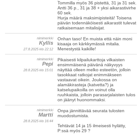
Tommilla myös 36 pistettä, 31 ja 31 sek.
Antti 36 p., 31 ja 38 + yksi aikarastivirhe
60 sek.
Hurja määrä maksimipisteitä! Toisena
päivän todennäköisesti aikarastit tulevat
ratkaisemaan mitalisijat.
nimimerkki
Onhan taso! En muista että näin moni
Kyllis
kisaaja on kärkkymässä mitalia.
Menestystä kaikille!
27.8.2025 klo 22:12
nimimerkki
Pikaisesti kilpailukarttoja vilkaisten
Pepi
ensimmäisenä päivänä näkyvyys
näyttää olleen melko esteetön, jolloin
28.8.2025 klo 15:01
tasokkaat ratkojat enimmäkseen
vastaavat oikein. Joukossa on
alamäkirasteja (katvetta?) ja
katselupaikoilla on voinut olla
ruuhkaista, jolloin parasarjalaisten tulos
on jäänyt huonommaksi.
nimimerkki
Onpa jännittävää seurata tulosten
Martti
muodostumista.
28.8.2025 klo 16:44
Tehtävät 14 ja 15 ilmeisesti hylätty,
P:ssä myös 29 ?