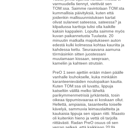
varmuudella tiennyt, viettivät sen
TOM:ssa. Saimme ravintolaan TOM:sta
kummallisia päivityksiä, kuten että
joidenkin mallisuunnistuksen kartat
olivat sulaneet sateessa, sateessa? ja
kilpailussa karttoja tulisi olla kaikille
kaksin kappalein. Lopulta saimme myös
kuvan paikannetusta Tuulasta. 20
minuutin matkalla majoitukseen auton
edestä kulki kolmessa kohtaa kauriita ja
kahdessa kettu. Seuraavana aamuna
törmäsinkin sitten juostessani
muutamaan kissaan, seepraan,
kameliin ja kahteen strutsiin.
PreO 1:seen ajettiin erään mäen päälle
vanhalle louhokselle, kuka minkäkin
karanteenieväiden noutopaikan kautta.
Kuten TOM:ssa oli luvattu, lippuja
katseltiin välillä melko läheltä
parikymmenmetrisiä jyrkänteitä, tosin
oikeaa tippumisvaaraa ei koskaan ollut.
Hellettä, ampiaisia, tasanteelta toiselle
kävelyä, sammuvia leimauslaitteita ja
kaukaisia lippuja sen sijaan riitti. Maasto
oli kuitenkin hieno ja vettä oli tarjolla
riittävästi. Radan PreO osuus oli sen
verran selkeä, että kaikkiaan 20:llä