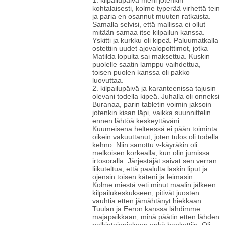
1. kilpailupäivä meni jotenkin
kohtalaisesti, kolme typerää virhettä tein
ja paria en osannut muuten ratkaista.
Samalla selvisi, että mallissa ei ollut
mitään samaa itse kilpailun kanssa.
Yskitti ja kurkku oli kipeä. Paluumatkalla
ostettiin uudet ajovalopolttimot, jotka
Matilda lopulta sai maksettua. Kuskin
puolelle saatin lamppu vaihdettua,
toisen puolen kanssa oli pakko
luovuttaa.
2. kilpailupäivä ja karanteenissa tajusin
olevani todella kipeä. Juhalla oli onneksi
Buranaa, parin tabletin voimin jaksoin
jotenkin kisan läpi, vaikka suunnittelin
ennen lähtöä keskeyttäväni.
Kuumeisena helteessä ei pään toiminta
oikein vakuuttanut, joten tulos oli todella
kehno. Niin sanottu v-käyräkin oli
melkoisen korkealla, kun olin jumissa
irtosoralla. Järjestäjät saivat sen verran
liikuteltua, että paalulta laskin liput ja
ojensin toisen käteni ja leimasin.
Kolme miestä veti minut maalin jälkeen
kilpailukeskukseen, pitivät juosten
vauhtia etten jämähtänyt hiekkaan.
Tuulan ja Eeron kanssa lähdimme
majapaikkaan, minä päätin etten lähden