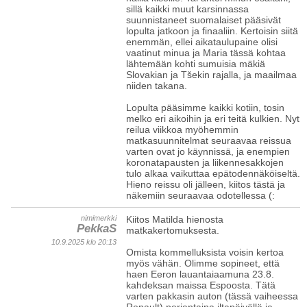
sillä kaikki muut karsinnassa
suunnistaneet suomalaiset pääsivät
lopulta jatkoon ja finaaliin. Kertoisin siitä
enemmän, ellei aikataulupaine olisi
vaatinut minua ja Maria tässä kohtaa
lähtemään kohti sumuisia mäkiä
Slovakian ja Tšekin rajalla, ja maailmaa
niiden takana.
Lopulta pääsimme kaikki kotiin, tosin
melko eri aikoihin ja eri teitä kulkien. Nyt
reilua viikkoa myöhemmin
matkasuunnitelmat seuraavaa reissua
varten ovat jo käynnissä, ja enempien
koronatapausten ja liikennesakkojen
tulo alkaa vaikuttaa epätodennäköiseltä.
Hieno reissu oli jälleen, kiitos tästä ja
näkemiin seuraavaa odotellessa (:
nimimerkki
Kiitos Matilda hienosta
PekkaS
matkakertomuksesta.
10.9.2025 klo 20:13
Omista kommelluksista voisin kertoa
myös vähän. Olimme sopineet, että
haen Eeron lauantaiaamuna 23.8.
kahdeksan maissa Espoosta. Tätä
varten pakkasin auton (tässä vaiheessa