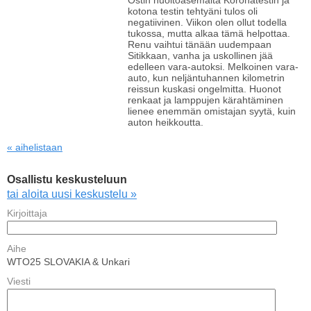
Ostin huoltoasemalta Koronatestin ja
kotona testin tehtyäni tulos oli
negatiivinen. Viikon olen ollut todella
tukossa, mutta alkaa tämä helpottaa.
Renu vaihtui tänään uudempaan
Sitikkaan, vanha ja uskollinen jää
edelleen vara-autoksi. Melkoinen vara-
auto, kun neljäntuhannen kilometrin
reissun kuskasi ongelmitta. Huonot
renkaat ja lamppujen kärahtäminen
lienee enemmän omistajan syytä, kuin
auton heikkoutta.
« aihelistaan
Osallistu keskusteluun
tai aloita uusi keskustelu »
Kirjoittaja
Aihe
WTO25 SLOVAKIA & Unkari
Viesti