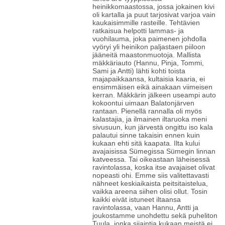
heinikkomaastossa, jossa jokainen kivi
oli kartalla ja puut tarjosivat varjoa vain
kaukaisimmille rasteille. Tehtävien
ratkaisua helpotti lammas- ja
vuohilauma, joka paimenen johdolla
vyöryi yli heinikon paljastaen piiloon
jääneitä maastonmuotoja. Mallista
mäkkäriauto (Hannu, Pinja, Tommi,
Sami ja Antti) lähti kohti toista
majapaikkaansa, kultaisia kaaria, ei
ensimmäisen eikä ainakaan viimeisen
kerran. Mäkkärin jälkeen useampi auto
kokoontui uimaan Balatonjärven
rantaan. Pienellä rannalla oli myös
kalastajia, ja ilmainen iltaruoka meni
sivusuun, kun järvestä ongittu iso kala
palautui sinne takaisin ennen kuin
kukaan ehti sitä kaapata. Ilta kului
avajaisissa Sümegissa Sümegin linnan
katveessa. Tai oikeastaan läheisessä
ravintolassa, koska itse avajaiset olivat
nopeasti ohi. Emme siis valitettavasti
nähneet keskiaikaista peitsitaistelua,
vaikka areena siihen olisi ollut. Tosin
kaikki eivät istuneet iltaansa
ravintolassa, vaan Hannu, Antti ja
joukostamme unohdettu sekä puheliton
Tuula, jonka sijaintia kukaan meistä ei