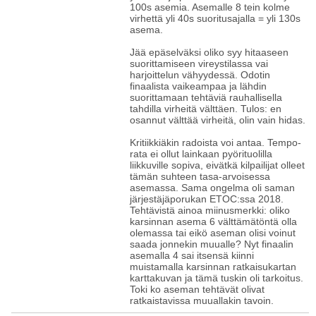
100s asemia. Asemalle 8 tein kolme
virhettä yli 40s suoritusajalla = yli 130s
asema.
Jää epäselväksi oliko syy hitaaseen
suorittamiseen vireystilassa vai
harjoittelun vähyydessä. Odotin
finaalista vaikeampaa ja lähdin
suorittamaan tehtäviä rauhallisella
tahdilla virheitä välttäen. Tulos: en
osannut välttää virheitä, olin vain hidas.
Kritiikkiäkin radoista voi antaa. Tempo-
rata ei ollut lainkaan pyörituolilla
liikkuville sopiva, eivätkä kilpailijat olleet
tämän suhteen tasa-arvoisessa
asemassa. Sama ongelma oli saman
järjestäjäporukan ETOC:ssa 2018.
Tehtävistä ainoa miinusmerkki: oliko
karsinnan asema 6 välttämätöntä olla
olemassa tai eikö aseman olisi voinut
saada jonnekin muualle? Nyt finaalin
asemalla 4 sai itsensä kiinni
muistamalla karsinnan ratkaisukartan
karttakuvan ja tämä tuskin oli tarkoitus.
Toki ko aseman tehtävät olivat
ratkaistavissa muuallakin tavoin.