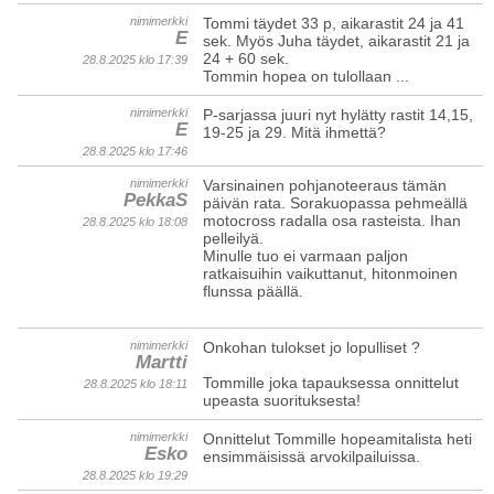
nimimerkki
Tommi täydet 33 p, aikarastit 24 ja 41
E
sek. Myös Juha täydet, aikarastit 21 ja
24 + 60 sek.
28.8.2025 klo 17:39
Tommin hopea on tulollaan ...
nimimerkki
P-sarjassa juuri nyt hylätty rastit 14,15,
E
19-25 ja 29. Mitä ihmettä?
28.8.2025 klo 17:46
nimimerkki
Varsinainen pohjanoteeraus tämän
PekkaS
päivän rata. Sorakuopassa pehmeällä
motocross radalla osa rasteista. Ihan
28.8.2025 klo 18:08
pelleilyä.
Minulle tuo ei varmaan paljon
ratkaisuihin vaikuttanut, hitonmoinen
flunssa päällä.
nimimerkki
Onkohan tulokset jo lopulliset ?
Martti
Tommille joka tapauksessa onnittelut
28.8.2025 klo 18:11
upeasta suorituksesta!
nimimerkki
Onnittelut Tommille hopeamitalista heti
Esko
ensimmäisissä arvokilpailuissa.
28.8.2025 klo 19:29