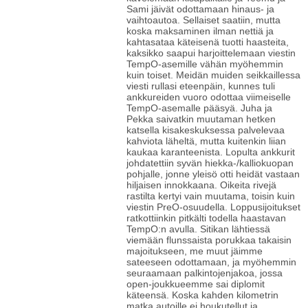
Sami jäivät odottamaan hinaus- ja
vaihtoautoa. Sellaiset saatiin, mutta
koska maksaminen ilman nettiä ja
kahtasataa käteisenä tuotti haasteita,
kaksikko saapui harjoittelemaan viestin
TempO-asemille vähän myöhemmin
kuin toiset. Meidän muiden seikkaillessa
viesti rullasi eteenpäin, kunnes tuli
ankkureiden vuoro odottaa viimeiselle
TempO-asemalle pääsyä. Juha ja
Pekka saivatkin muutaman hetken
katsella kisakeskuksessa palvelevaa
kahviota läheltä, mutta kuitenkin liian
kaukaa karanteenista. Lopulta ankkurit
johdatettiin syvän hiekka-/kalliokuopan
pohjalle, jonne yleisö otti heidät vastaan
hiljaisen innokkaana. Oikeita rivejä
rastilta kertyi vain muutama, toisin kuin
viestin PreO-osuudella. Loppusijoitukset
ratkottiinkin pitkälti todella haastavan
TempO:n avulla. Sitikan lähtiessä
viemään flunssaista porukkaa takaisin
majoitukseen, me muut jäimme
sateeseen odottamaan, ja myöhemmin
seuraamaan palkintojenjakoa, jossa
open-joukkueemme sai diplomit
käteensä. Koska kahden kilometrin
matka autoille ei houkutellut ja