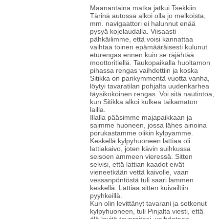
Maanantaina matka jatkui Tsekkiin.
Tärinä autossa alkoi olla jo melkoista,
mm. navigaattori ei halunnut enää
pysyä kojelaudalla. Viisaasti
pähkäilimme, että voisi kannattaa
vaihtaa toinen epämääräisesti kulunut
eturengas ennen kuin se räjähtää
moottoritiellä. Taukopaikalla huoltamon
pihassa rengas vaihdettiin ja koska
Sitikka on parikymmentä vuotta vanha,
löytyi tavaratilan pohjalta uudenkarhea
täysikokoinen rengas. Voi sitä nautintoa,
kun Sitikka alkoi kulkea taikamaton
lailla.
Illalla pääsimme majapaikkaan ja
saimme huoneen, jossa lähes ainoina
porukastamme olikin kylpyamme.
Keskellä kylpyhuoneen lattiaa oli
lattiakaivo, joten kävin suihkussa
seisoen ammeen vieressä. Sitten
selvisi, että lattian kaadot eivät
vieneetkään vettä kaivolle, vaan
vessanpöntöstä tuli saari lammen
keskellä. Lattiaa sitten kuivailtiin
pyyhkeillä.
Kun olin levittänyt tavarani ja sotkenut
kylpyhuoneen, tuli Pinjalta viesti, että