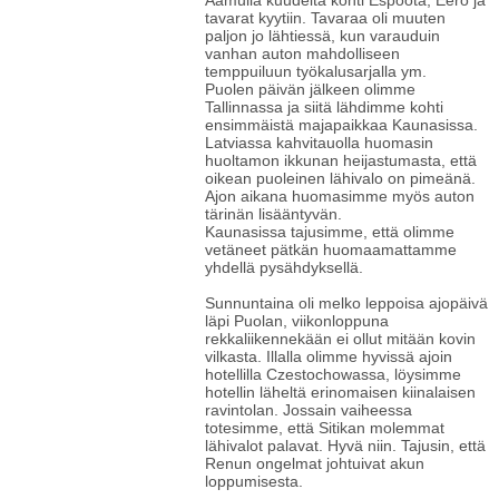
Aamulla kuudelta kohti Espoota, Eero ja
tavarat kyytiin. Tavaraa oli muuten
paljon jo lähtiessä, kun varauduin
vanhan auton mahdolliseen
temppuiluun työkalusarjalla ym.
Puolen päivän jälkeen olimme
Tallinnassa ja siitä lähdimme kohti
ensimmäistä majapaikkaa Kaunasissa.
Latviassa kahvitauolla huomasin
huoltamon ikkunan heijastumasta, että
oikean puoleinen lähivalo on pimeänä.
Ajon aikana huomasimme myös auton
tärinän lisääntyvän.
Kaunasissa tajusimme, että olimme
vetäneet pätkän huomaamattamme
yhdellä pysähdyksellä.
Sunnuntaina oli melko leppoisa ajopäivä
läpi Puolan, viikonloppuna
rekkaliikennekään ei ollut mitään kovin
vilkasta. Illalla olimme hyvissä ajoin
hotellilla Czestochowassa, löysimme
hotellin läheltä erinomaisen kiinalaisen
ravintolan. Jossain vaiheessa
totesimme, että Sitikan molemmat
lähivalot palavat. Hyvä niin. Tajusin, että
Renun ongelmat johtuivat akun
loppumisesta.