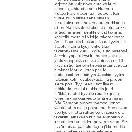
järjestäjän kuljettava auto vaikutti
pieneltä, ahtauduimme Hannun
kisapaikalle hakemaan autoon. Kun
tunkeuduin viimeisenä sisään
tarkoituksenani hakea auto parkista ja
sitten Mari kisakeskuksesta, etupenkki
ja taaimmainen penkki olivat täynnä,
keskellä meitä oli viisi ja takaronkassa
Antti. Kapealla hiekkatiellä näkyviin tuli
Jacek, Hannu kysyi onko tilaa,
takaronkasta kuului kyllä, auto pysähtyi,
Jacek hyppäsi kyytiin, matka jatkui ja
yhdeksänpaikkaisessa autossa oli 13
kyytiläistä. Itse olin tietysti jättänyt auton
avaimet Marille, joten perille
päästessämme siirryin Jacekin kyytiin
takaisin kohti kisakeskusta, ja jälleen
sieltä pois. Tyylilleen uskollisesti
mäkkäriauto ajoi mäkkäriin ja ei-
mäkkäri-autot hyvälle ruualle, josta
toinen ei-mäkkäri-auto lähti etsimään
Alfa Romeon autokorjaamoa, jonne
vaihtoauton sai jo palauttaa. Sen sijaan
epäilys oli, että ralliautoa ei saisi vielä
takaisin, ainakaan kun se alunperin oli
luvattu korjata viiden päivän sisään. Siis
hyvän aikaa paluulentojen jälkeen. Ilta
päättyi jälleen joukkuepalaveriin.