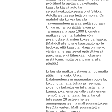
pyörätuolilla ajettava pakettiauto,
kaasulla käyvä auto tai
seisontavakuutuksessa ollut Sitikka.
Autolla ajettaessa teitä on monia. On
mahdollista kulkea laivalla
Travemundeen ja ajaa sieltä suoraan
Unkariin. Tai voi jättää laivan jo
Tallinnassa ja ajaa 1900 kilometrin
matkan yhden tai kahden yön
pysähdyksellä, miten kokee parhaaksi.
(Mahdollisille toisille kaasuautoilijoille
tiedoksi, että kaasutankkeja on melko
vähän ja ne sijaitsevat epäilyttävissä
paikoissa, eikä läheskään jokainen
niistä toimi, mutta osa toimii ja sillä
pärjää.)
Erilaisista matkustustavoista huolimatta
pääsimme kaikki Unkarin
Balatonedericsiin maanantain puolella,
lukuunottamatta Juhaa ja Teemua,
joiden oli tarkoituskin tulla tiistaina, ja
Lauria, joka lensi paikalle vasta ennen
TempO:a perjantaina. Tiistai tarjoili
tullessaan 28 asteen helteen,
auringonpaisteen ja mallisuunnistuksen
PreO:ta varten. Malli suunnistettiin
lähes aro-tyyppisessä