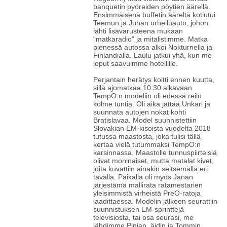
banquetin pyöreiden pöytien äärellä.
Ensimmäisenä buffetin ääreltä kotiutui
Teemun ja Juhan urheiluauto, johon
lähti lisävarusteena mukaan
“matkaradio” ja mitalistimme. Matka
pienessä autossa alkoi Nokturnella ja
Finlandialla. Laulu jatkui yhä, kun me
loput saavuimme hotellille.
Perjantain herätys koitti ennen kuutta,
sillä ajomatkaa 10:30 alkavaan
TempO:n modeliin oli edessä reilu
kolme tuntia. Oli aika jättää Unkari ja
suunnata autojen nokat kohti
Bratislavaa. Model suunnistettiin
Slovakian EM-kisoista vuodelta 2018
tutussa maastosta, joka tulisi tällä
kertaa vielä tutummaksi TempO:n
karsinnassa. Maastolle tunnuspiirteisiä
olivat moninaiset, mutta matalat kivet,
joita kuvattiin ainakin seitsemällä eri
tavalla. Paikalla oli myös Janan
järjestämä mallirata ratamestarien
yleisimmistä virheistä PreO-ratoja
laadittaessa. Modelin jälkeen seurattiin
suunnistuksen EM-sprinttejä
televisiosta, tai osa seurasi, me
lähdimme Pinjan, äidin ja Tommin