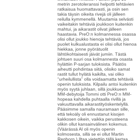
metrin zerotoleranssi helpotti tehtävien
ratkaisua huomattavasti, ja osin sen
takia täysin oikeita rivejä oli jälleen
reilulla kymmenellä. Muutamia selvästi
vaikeitakin tehtäviä joukkoon kuitenkin
mahtui, ja aikarastit olivat jälleen
haastavia. PreO:n kolmannessa osassa
olisi ollut joukko hienoja tehtäviä, jos
puolet kulkualustasta ei olisi ollut hienoa
hiekkaa, jonne pyörätuolit
lähtökohtaisesti jäivät jumiin. Tästä
johtuen suuri osa kolmannesta osasta
hylättiin P-sarjan tuloksista. Päätös
aiheutti pohdintaa siitä, olisiko samat
rastit tullut hylätä kaikilta, vai oliko
“urheilullista” olla voidaamatta tehtäviä
openin tuloksista. Kilpailu antoi kuitenkin
myös syytä juhlaan, sillä joukkueen
MM-debytoija Tommi otti PreO:n MM-
hopeaa kahdella puhtaalla rivillä ja
vakuuttavalla aikarastityöskentelyllä.
Pääsimme samalla nauramaan sille,
että tekoäly oli ennustanut kisojen
kakkosen oikein, vaikka perusteena
olikin ollut kansainvälinen kokemus.
(Väärässä AI oli myös openin
kolmosesta, sillä se ei ollut Martin
Regborn.) Iltaa vietettiin tällä kertaa