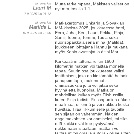
nimimerkki
Mutta tärkeimpänä, Mäkisten väliset on
Lauri M
nyt mm-tasolla 1-1.
7.9.2025 klo 21:12
nimimerkki
Matkakertomus Unkarin ja Slovakian
Matilda L
MM-kisoista 2025, joukkueessa Antti,
Eero, Juha, Ken, Lauri, Pekka, Pinja,
10.9.2025 klo 16:56
Sami, Teemu, Tommi, Tuula sekä
nuorisopaikkalaisena minä (Matilda),
joukkueen johtajana Hannu ja mukana
myös Kenin avustajat ja äitini Mari
Karkeasti mitattuna reilun 1600
kilometrin matkan voi taittaa monella
tapaa. Suurin osa joukkueesta valitsi
lentämisen, joka on kieltämättä helpoin
ja nopein tapa, molemmat
ominaisuuksia joita voi pitää sekä
hyvinä että huonoina. Matka on
mahdollista kulkea myös Flixbussilla,
kuten Pinja todisti. Plussapuolina näkee
maailmaa, ei lennä ja voi nukkua koska
huvittaa. Tilaa liikkumiselle ja tauoille
sen sijaan on vähemmän. Näiden
ongelmakohtien korjaamiseksi, tai siksi
että kaikki eivät koe pystyvänsä
nukkumaan istuallaan, matkan voi
taittaa myös omalla autolla - oli se sitten