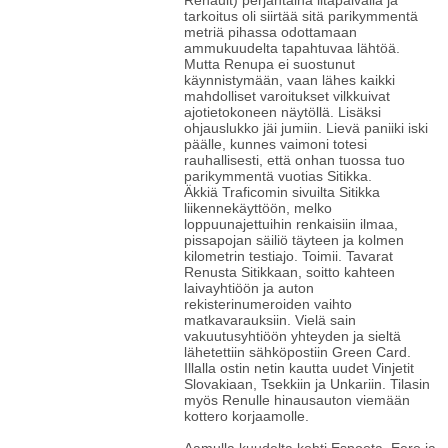
Renault) perjantaina iltapäivällä ja
tarkoitus oli siirtää sitä parikymmentä
metriä pihassa odottamaan
ammukuudelta tapahtuvaa lähtöä.
Mutta Renupa ei suostunut
käynnistymään, vaan lähes kaikki
mahdolliset varoitukset vilkkuivat
ajotietokoneen näytöllä. Lisäksi
ohjauslukko jäi jumiin. Lievä paniiki iski
päälle, kunnes vaimoni totesi
rauhallisesti, että onhan tuossa tuo
parikymmentä vuotias Sitikka.
Äkkiä Traficomin sivuilta Sitikka
liikennekäyttöön, melko
loppuunajettuihin renkaisiin ilmaa,
pissapojan säiliö täyteen ja kolmen
kilometrin testiajo. Toimii. Tavarat
Renusta Sitikkaan, soitto kahteen
laivayhtiöön ja auton
rekisterinumeroiden vaihto
matkavarauksiin. Vielä sain
vakuutusyhtiöön yhteyden ja sieltä
lähetettiin sähköpostiin Green Card.
Illalla ostin netin kautta uudet Vinjetit
Slovakiaan, Tsekkiin ja Unkariin. Tilasin
myös Renulle hinausauton viemään
kottero korjaamolle.