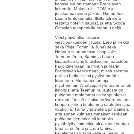
kanssa suunnistamaan Bratislavan
laitamille. Mäkeä riitti. TOM:n ja
joukkuepalaverin jälkeen Hannu haki
Laurin lentokentältä. Illalla tuli vielä
testattu hotellin saunat, ja että Skoda
Octavian takapenkille mahtuu neljä.
Viestipäivä alkoi aikaisin
viestijoukkueiden (Tuula, Eero ja Pekka
sekä Pinja, Tommi ja Juha) sekä
Hannun suunnatessa kisapikalle,
Teemun, Antin, Samin ja Laurin
kisapaikan lähelle esikisojen maastoon
harjoittelemaan, ja minun ja Marin
Bratislavan keskustaan, missä saimme
poliisin hetkellisesti pysäyttämään
liikenteen. Muutamia tunteja
myöhemmin Whatsapp-ryhmäämme tuli
ilmoitus, että Teemun ralliautosta on
puhjennut molemmat oikeanpuoleiset
renkaat. Tiessä oli aika teräväreunainen
kuoppa, johon kuulemma saatettiin ajaa
vauhdilla. Tämä yhdistelmä johti siihen,
että ennen kuin ensimmäisen renkaan
puhkeamisen takia oli kunnolla
pysähdytty, toinenkin oli alkanut vuotaa.
Eipä siinä, Antti ja Lauri lähtivät
kävelemään kisapaikalle ja Teemu ja