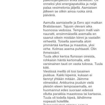
palkintojenjakoon enkä bankettiin. Oli
onneksi yksi energiapatukka ja neljä
palaa vesimelonia jäljellä. Aamiaisen
jälkeen se olikin ainoa ruoka sinä
päivänä.
Aamulla aamiaiselle ja Eero ajoi matkan
Bratislavaan. Tajusin olevani aika
huonossa vedossa. Tempon malli vain
nauratti, ensimmäisellä asemalla en
saanut oikein mistään kiinni ja vastailin
virheettä. Toisella asemalla aloin
ymmärtää karttaa ja maastoa, yksi
virhe. Kolmas asema puhtaasti. Olin
ihmeissäni.
Tuula alkoi kertoa flunssan oireista,
rohkaisin häntä kertomalla, että
varsinainen tauti on vasta tulossa. Tuula
kiitti.
Viestissä meillä oli tosi tasainen
joukkue. Kakki kipeinä, kukaan ei
tiennyt yhtään mitään. Jäimme
viimeisiksi. Ankkurina jouduin vielä
yleisön eteen tempoasemalla, en
huomannut edes suoraan edessä
ollutta parakkia maastossa tai kartassa.
Tuula oli todella kipeä, lähdimme
nopeasti hotellille.