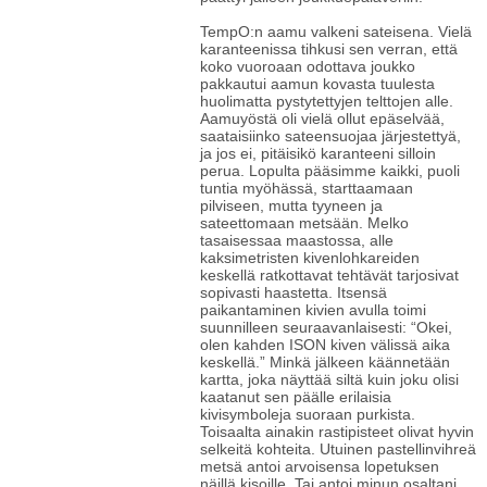
TempO:n aamu valkeni sateisena. Vielä
karanteenissa tihkusi sen verran, että
koko vuoroaan odottava joukko
pakkautui aamun kovasta tuulesta
huolimatta pystytettyjen telttojen alle.
Aamuyöstä oli vielä ollut epäselvää,
saataisiinko sateensuojaa järjestettyä,
ja jos ei, pitäisikö karanteeni silloin
perua. Lopulta pääsimme kaikki, puoli
tuntia myöhässä, starttaamaan
pilviseen, mutta tyyneen ja
sateettomaan metsään. Melko
tasaisessaa maastossa, alle
kaksimetristen kivenlohkareiden
keskellä ratkottavat tehtävät tarjosivat
sopivasti haastetta. Itsensä
paikantaminen kivien avulla toimi
suunnilleen seuraavanlaisesti: “Okei,
olen kahden ISON kiven välissä aika
keskellä.” Minkä jälkeen käännetään
kartta, joka näyttää siltä kuin joku olisi
kaatanut sen päälle erilaisia
kivisymboleja suoraan purkista.
Toisaalta ainakin rastipisteet olivat hyvin
selkeitä kohteita. Utuinen pastellinvihreä
metsä antoi arvoisensa lopetuksen
näillä kisoille. Tai antoi minun osaltani,