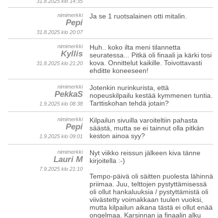
31.8.2025 klo 14:35
nimimerkki
Ja se 1 ruotsalainen otti mitalin.
Pepi
31.8.2025 klo 20:07
nimimerkki
Huh.. koko ilta meni tilannetta
Kyllis
seuratessa... Pitkä oli finaali ja kärki tosi
kova. Onnittelut kaikille. Toivottavasti
31.8.2025 klo 21:20
ehditte koneeseen!
nimimerkki
Jotenkin nurinkurista, että
PekkaS
nopeuskilpailu kestää kymmenen tuntia.
Tarttiskohan tehdä jotain?
1.9.2025 klo 08:38
nimimerkki
Kilpailun sivuilla varoiteltiin pahasta
Pepi
säästä, mutta se ei tainnut olla pitkän
keston ainoa syy?
1.9.2025 klo 09:01
nimimerkki
Nyt viikko reissun jälkeen kiva tänne
Lauri M
kirjoitella :-)
7.9.2025 klo 21:10
Tempo-päivä oli säitten puolesta lähinnä
priimaa. Juu, telttojen pystyttämisessä
oli ollut hankaluuksia / pystyttämistä oli
viivästetty voimakkaan tuulen vuoksi,
mutta kilpailun aikana tästä ei ollut enää
ongelmaa. Karsinnan ja finaalin alku