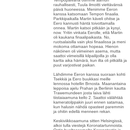
Tempopäivänä otimme aamun
rauhallisesti, Tuula ilmoitti viettävänsä
päivä huoneessa. Menimme Eeron
kanssa katsomaan Tempon finaalia.
Parkkipaikalla Martin käveli ohitse ja
Eero kannusti häntä toivottamalla
onnea. Martin katsoi pitkään ja kysyi,
now. Yritin vinkata Eerolle, että Martin
oli kaukana finaalipaikasta. No,
ruotsalaisilla vain yksi finaalissa ja meni
mokoma ottamaan hopeaa. Hienon
näköinen oli viimeinen asema, mutta
saattoi viimeisillä kilpailijoilla jo olla
kartta aika hämärä, kun ilta oli pitkällä ja
puut varjostivat paikan.
Lähdimme Eeron kanssa suoraan kohti
Tsekkiä ja Eero buukkasi meille
lennossa hotellin Brnosta. Maanantaina
leppoisa ajelu Prahan ja Berliinin kautta
Trawemundeen josta laiva lähti
tiistaiaamuna kello 2. Saattoi välähtää
kameratolppakin juuri ennen satamaa,
kun halusin nähdä opasteet paremmin
ja ohitin edellä menneen rekan.
Keskiviikkoaamuna sitten Helsingissä,
alkoi tulla viestejä Koronatartunnoista.