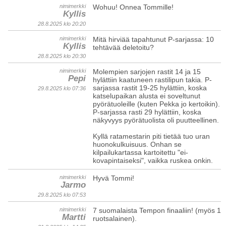
nimimerkki
Wohuu! Onnea Tommille!
Kyllis
28.8.2025 klo 20:20
nimimerkki
Mitä hirviää tapahtunut P-sarjassa: 10
Kyllis
tehtävää deletoitu?
28.8.2025 klo 20:30
nimimerkki
Molempien sarjojen rastit 14 ja 15
Pepi
hylättiin kaatuneen rastilipun takia. P-
sarjassa rastit 19-25 hylättiin, koska
29.8.2025 klo 07:36
katselupaikan alusta ei soveltunut
pyörätuoleille (kuten Pekka jo kertoikin).
P-sarjassa rasti 29 hylättiin, koska
näkyvyys pyörätuolista oli puutteellinen.
Kyllä ratamestarin piti tietää tuo uran
huonokulkuisuus. Onhan se
kilpailukartassa kartoitettu "ei-
kovapintaiseksi", vaikka ruskea onkin.
nimimerkki
Hyvä Tommi!
Jarmo
29.8.2025 klo 07:53
nimimerkki
7 suomalaista Tempon finaaliin! (myös 1
Martti
ruotsalainen).