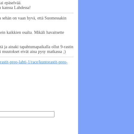
tai epäselvää.
 kanssa Lahdessa!
tta sehän on vaan hyvä, että Suomessakin
kein kaikkien osalta. Mikäli havaitsette
tä ja ainaki tapahtumapaikalla ollut 9-rastin
ki muutokset eivät aina pysy matkassa ;)
rastit-preo-lahti-1/race/kuntorastit-preo-