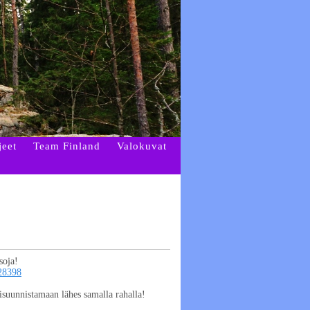
jeet
Team Finland
Valokuvat
soja!
728398
suunnistamaan lähes samalla rahalla!