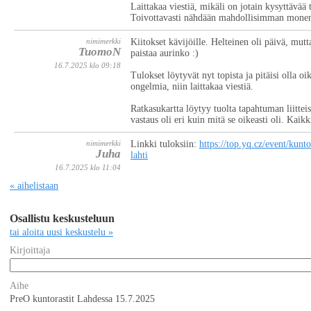
Laittakaa viestiä, mikäli on jotain kysyttävää 
Toivottavasti nähdään mahdollisimman monen
nimimerkki
Kiitokset kävijöille. Helteinen oli päivä, mu
TuomoN
paistaa aurinko :)
16.7.2025 klo 09:18
Tulokset löytyvät nyt topista ja pitäisi olla oi
ongelmia, niin laittakaa viestiä.
Ratkasukartta löytyy tuolta tapahtuman liitteis
vastaus oli eri kuin mitä se oikeasti oli. Kaik
nimimerkki
Linkki tuloksiin:
https://top.yq.cz/event/kunto
Juha
lahti
16.7.2025 klo 11:04
« aihelistaan
Osallistu keskusteluun
tai aloita uusi keskustelu »
Kirjoittaja
Aihe
PreO kuntorastit Lahdessa 15.7.2025