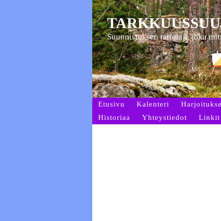
TARKKUUSSUU
Suunnistuksen taitolaji, joka mi
Etusivu
Kalenteri
Harjoitukse
Historiaa
Yhteystiedot
Linkit