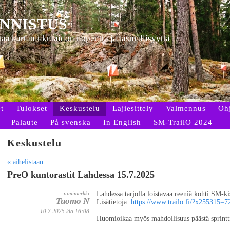
NNISTUS
ttaa kartanlukutaidon nopeutta ja täsmällisyyttä
t
Tulokset
Keskustelu
Lajiesittely
Valmennus
Oh
Palaute
På svenska
In English
SM-TrailO 2024
Keskustelu
« aihelistaan
PreO kuntorastit Lahdessa 15.7.2025
nimimerkki
Lahdessa tarjolla loistavaa reeniä kohti SM-ki
Tuomo N
Lisätietoja:
https://www.trailo.fi/?x255315=
10.7.2025 klo 16:08
Huomioikaa myös mahdollisuus päästä sprintti