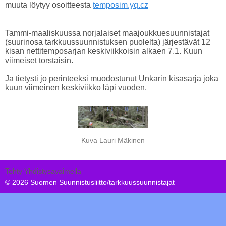
muuta löytyy osoitteesta
temposim.yq.cz
Tammi-maaliskuussa norjalaiset maajoukkuesuunnistajat
(suurinosa tarkkuussuunnistuksen puolelta) järjestävät 12
kisan nettitemposarjan keskiviikkoisin alkaen 7.1. Kuun
viimeiset torstaisin.
Ja tietysti jo perinteeksi muodostunut Unkarin kisasarja joka
kuun viimeinen keskiviikko läpi vuoden.
Kuva Lauri Mäkinen
Tehty Yhdistysavaimella
©
2026 Suomen Suunnistusliitto/tarkkuussuunnistajat