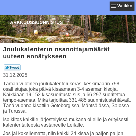
Valikko
TARKKUUSSUUNNISTUS
Joulukalenterin osanottajamäärät
uuteen ennätykseen
31.12.2025
Tämän vuotinen joulukalenteri keräsi keskimäärin 798
osallistujaa joka päivä kisaamaan 3-4 aseman kisoja.
Kaikkiaan 19 152 kisasuoritusta siis ja 66 297 suoritettua
tempo-asemaa. Mikä tarjoittaa 331 485 suunnistustehtävää.
Tänä vuonna kisattiin Göteborgissa, Mäntsälässä, Salossa
ja Turussa.
Iso kiitos kaikille järjestelyissä mukana olleille ja erityisesti
kalenteritaiteesta vastaneelle Leilalle.
Jos jäi kokeilematta, niin kaikki 24 kisaa ja paljon paljon