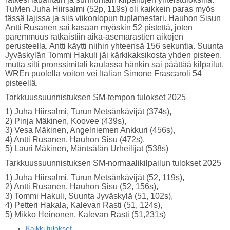
TuMen Juha Hiirsalmi (52p, 119s) oli kaikkein paras myös
tässä lajissa ja siis viikonlopun tuplamestari. Hauhon Sisun
Antti Rusanen sai kasaan myöskin 52 pistettä, joten
paremmuus ratkaistiin aika-asemarastien aikojen
perusteella. Antti käytti niihin yhteensä 156 sekuntia. Suunta
Jyväskylän Tommi Hakuli jäi kärkikaksikosta yhden pisteen,
mutta silti pronssimitali kaulassa hänkin sai päättää kilpailut.
WREn puolella voiton vei Italian Simone Frascaroli 54
pisteellä.
Tarkkuussuunnistuksen SM-tempon tulokset 2025
1) Juha Hiirsalmi, Turun Metsänkävijät (374s),
2) Pinja Mäkinen, Koovee (439s),
3) Vesa Mäkinen, Angelniemen Ankkuri (456s),
4) Antti Rusanen, Hauhon Sisu (472s),
5) Lauri Mäkinen, Mäntsälän Urheilijat (538s)
Tarkkuussuunnistuksen SM-normaalikilpailun tulokset 2025
1) Juha Hiirsalmi, Turun Metsänkävijät (52, 119s),
2) Antti Rusanen, Hauhon Sisu (52, 156s),
3) Tommi Hakuli, Suunta Jyväskylä (51, 102s),
4) Petteri Hakala, Kalevan Rasti (51, 124s),
5) Mikko Heinonen, Kalevan Rasti (51,231s)
Kaikki tulokset