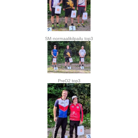
SM-normaalikilpailu top3
PreO2 top3