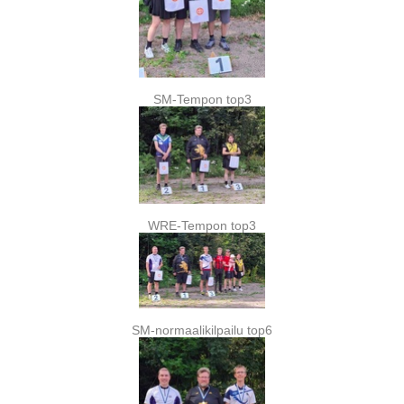
SM-Tempon top3
WRE-Tempon top3
SM-normaalikilpailu top6