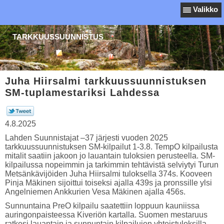
Valikko
TARKKUUSSUUNNISTUS
Juha Hiirsalmi tarkkuussuunnistuksen
SM-tuplamestariksi Lahdessa
4.8.2025
Lahden Suunnistajat –37 järjesti vuoden 2025
tarkkuussuunnistuksen SM-kilpailut 1-3.8. TempO kilpailusta
mitalit saatiin jakoon jo lauantain tuloksien perusteella. SM-
kilpailussa nopeimmin ja tarkimmin tehtävistä selviytyi Turun
Metsänkävijöiden Juha Hiirsalmi tuloksella 374s. Kooveen
Pinja Mäkinen sijoittui toiseksi ajalla 439s ja pronssille ylsi
Angelniemen Ankkurien Vesa Mäkinen ajalla 456s.
Sunnuntaina PreO kilpailu saatettiin loppuun kauniissa
auringonpaisteessa Kiveriön kartalla. Suomen mestaruus
ratkesi lauantain ja sunnuntain kilpailujen yhteistuloksilla.