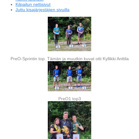
Kilpailun nettisivut
Juttu kisajärjestäjien sivuilla
PreO-Sprintin top. Tämän ja muutkin kuvat otti Kyllikki Anttila
PreO1 top3