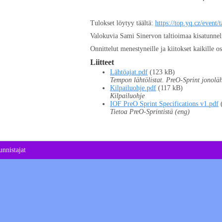
Tulokset löytyy täältä:
https://top.yq.cz/event
Valokuvia Sami Sinervon taltioimaa kisatunne
Onnittelut menestyneille ja kiitokset kaikille os
Liitteet
Lähtöajat.pdf
(123 kB)
Tempon lähtölistat. PreO-Sprint jonolä
Kilpailuohje.pdf
(117 kB)
Kilpailuohje
IOF PreO Sprint Specifications v1.pdf
Tietoa PreO-Sprintistä (eng)
nnistajat