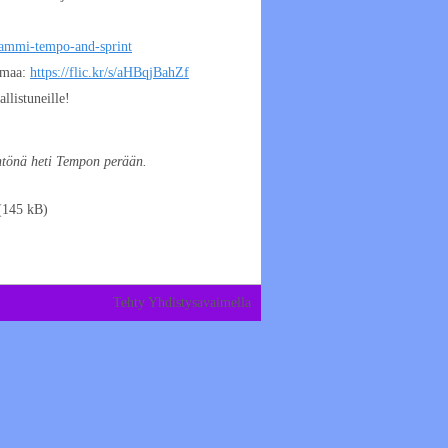
/tammi-tempo-and-sprint
lmaa:
https://flic.kr/s/aHBqjBahZf
allistuneille!
htönä heti Tempon perään.
(145 kB)
Tehty Yhdistysavaimella