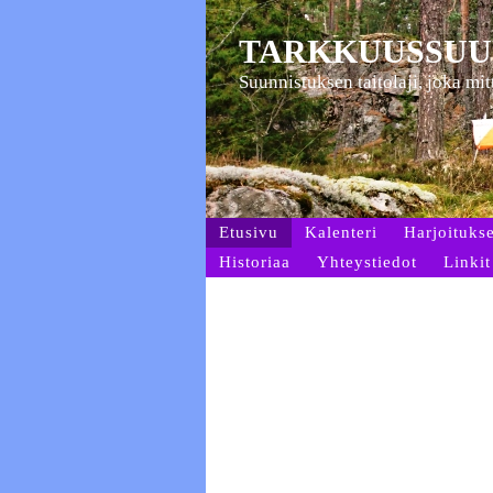
TARKKUUSSUU
Suunnistuksen taitolaji, joka mi
Etusivu
Kalenteri
Harjoitukse
Historiaa
Yhteystiedot
Linkit