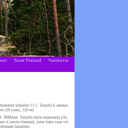
jeet
Team Finland
Valokuvat
immäiset kilpailut 13.1. Tarjolla 6 aseman
nt (20 rastia, 120 m)
0.1. IRMAan. Tarjolla myös kuntosarja (A),
an ei tarvita lisenssiä, joten kuka vaan voi
keilemaan lajiamme.