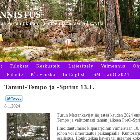
NNISTUS
ttaa kartanlukutaidon nopeutta ja täsmällisyyttä
t
Tulokset
Keskustelu
Lajiesittely
Valmennus
Oh
Palaute
På svenska
In English
SM-TrailO 2024
Tammi-Tempo ja -Sprint 13.1.
8.1.2024
Turun Metsänkävijät järjestää kauden 2024 ens
Tempo ja välittömästi tämän jälkeen PreO-Spri
Ilmoittautumiset kilpasarjoihin viimeistään 1
johon voi ilmoittautua paikanpäällä. Kuntosarja
osallistua. Houkutelkaa kaveri tai useampi ko