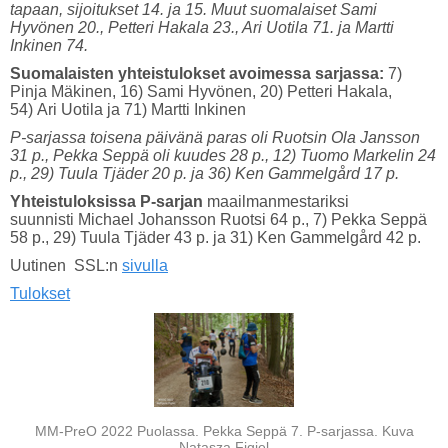
tapaan, sijoitukset 14. ja 15. Muut suomalaiset Sami
Hyvönen 20., Petteri Hakala 23., Ari Uotila 71. ja Martti
Inkinen 74.
Suomalaisten yhteistulokset avoimessa sarjassa:
7)
Pinja Mäkinen, 16) Sami Hyvönen, 20) Petteri Hakala,
54) Ari Uotila ja 71) Martti Inkinen
P-sarjassa toisena päivänä paras oli Ruotsin Ola Jansson
31 p., Pekka Seppä oli kuudes 28 p., 12) Tuomo Markelin 24
p., 29) Tuula Tjäder 20 p. ja 36) Ken Gammelgård 17 p.
Yhteistuloksissa P-sarjan
maailmanmestariksi
suunnisti Michael Johansson Ruotsi 64 p., 7) Pekka Seppä
58 p., 29) Tuula Tjäder 43 p. ja 31) Ken Gammelgård 42 p.
Uutinen SSL:n
sivulla
Tulokset
MM-PreO 2022 Puolassa. Pekka Seppä 7. P-sarjassa. Kuva
Natasza Figiel