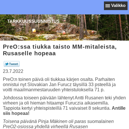
Valikko
TARKKUUSSUUNNISTUS
PreO:ssa tiukka taisto MM-mitaleista,
Rusaselle hopeaa
23.7.2022
PreO:n toinen päivä oli tiukkaa kärjen osalta. Parhaiten
onnistui nyt Slovakian Jan Furucz täysillä 33 psteellä ja
voitti maailmanmestaruuden yhteistuloksella 71 p.
Johdossa toiseen päivään lähtenyt Antti Rusanen teki yhden
virheen ja oli hieman hitaampi Furuczia aikasemilla.
Tappiota kertyi yhteispisteillä 71 vaivaiset 8 sekuntia.
Antille
siis hopeaa!
Toisena päivänä Pinja Mäkinen oli paras suomalainen
PreO2-osiossa yhdellä virheellä Rusasen