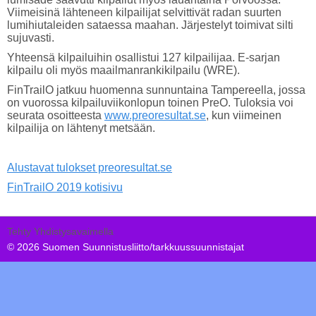
Viimeisinä lähteneen kilpailijat selvittivät radan suurten
lumihiutaleiden sataessa maahan. Järjestelyt toimivat silti
sujuvasti.
Yhteensä kilpailuihin osallistui 127 kilpailijaa. E-sarjan
kilpailu oli myös maailmanrankikilpailu (WRE).
FinTrailO jatkuu huomenna sunnuntaina Tampereella, jossa
on vuorossa kilpailuviikonlopun toinen PreO. Tuloksia voi
seurata osoitteesta
www.preoresultat.se
, kun viimeinen
kilpailija on lähtenyt metsään.
Alustavat tulokset preoresultat.se
FinTrailO 2019 kotisivu
Tehty Yhdistysavaimella
©
2026 Suomen Suunnistusliitto/tarkkuussuunnistajat