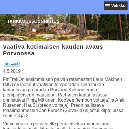
Valikko
TARKKUUSSUUNNISTUS
Vaativa kotimaisen kauden avaus
Porvoossa
4.5.2019
FinTrailOn ensimmäisen päivän ratamestari Lauri Mäkinen
(MU) oli laatinut vaativan temporadan sekä tarkan
kartanluvun preoradan Porvoon Kokonniemen
pienipiirteiseen maastoon. Parhaiten kartanluvussa
onnistuivat Pinja Mäkinen, KooVee (tempon voittaja) ja Antti
Rusanen, HauSi (preon voittaja). Preon hallitseva
maailmanmestari Jan Furucz (Slovakia) sijoittui kilpailuissa
sijoille 3 ja 2.
Viime vuosien perusteella perinteiseksi muodostunut
lumisade saavutti kilpailut myös lauantaina Porvoossa.