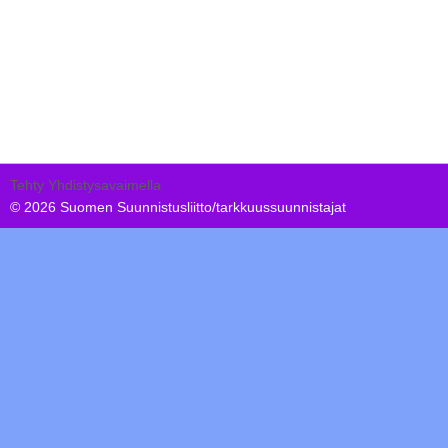
Tehty Yhdistysavaimella
©
2026 Suomen Suunnistusliitto/tarkkuussuunnistajat