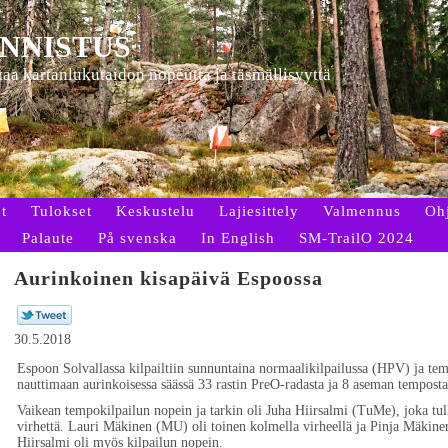
NNISTUS
ttaa kartanlukutaidon nopeutta ja täsmällisyyttä
t
Tulokset
Keskustelu
Lajiesittely
Valmennus
Oh
Palaute
På svenska
In English
SM-TrailO 2024
Aurinkoinen kisapäivä Espoossa
30.5.2018
Espoon Solvallassa kilpailtiin sunnuntaina normaalikilpailussa (HPV) ja temp
nauttimaan aurinkoisessa säässä 33 rastin PreO-radasta ja 8 aseman temposta
Vaikean tempokilpailun nopein ja tarkin oli Juha Hiirsalmi (TuMe), joka tulki
virhettä. Lauri Mäkinen (MU) oli toinen kolmella virheellä ja Pinja Mäkine
Hiirsalmi oli myös kilpailun nopein.