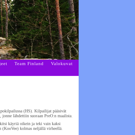
jeet
Team Finland
Valokuvat
okilpailussa (HS). Kilpailijat pääsivät
, jonne lähdettiin suoraan PreO:n maalista.
tsi käyriä oikein ja teki vain kaksi
n (KooVee) kolmas neljällä virheellä.