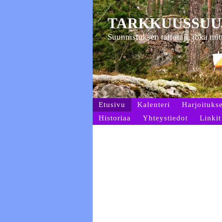
TARKKUUSSUU
Suunnistuksen taitolaji, joka mi
Etusivu
Kalenteri
Harjoitukse
Historiaa
Yhteystiedot
Linkit