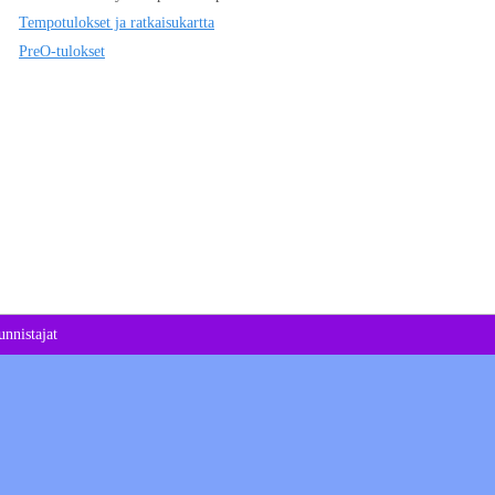
Tempotulokset ja ratkaisukartta
PreO-tulokset
nnistajat