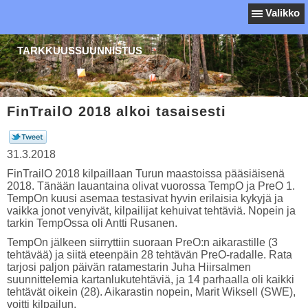
Valikko
TARKKUUSSUUNNISTUS
FinTrailO 2018 alkoi tasaisesti
31.3.2018
FinTrailO 2018 kilpaillaan Turun maastoissa pääsiäisenä
2018. Tänään lauantaina olivat vuorossa TempO ja PreO 1.
TempOn kuusi asemaa testasivat hyvin erilaisia kykyjä ja
vaikka jonot venyivät, kilpailijat kehuivat tehtäviä. Nopein ja
tarkin TempOssa oli Antti Rusanen.
TempOn jälkeen siirryttiin suoraan PreO:n aikarastille (3
tehtävää) ja siitä eteenpäin 28 tehtävän PreO-radalle. Rata
tarjosi paljon päivän ratamestarin Juha Hiirsalmen
suunnittelemia kartanlukutehtäviä, ja 14 parhaalla oli kaikki
tehtävät oikein (28). Aikarastin nopein, Marit Wiksell (SWE),
voitti kilpailun.