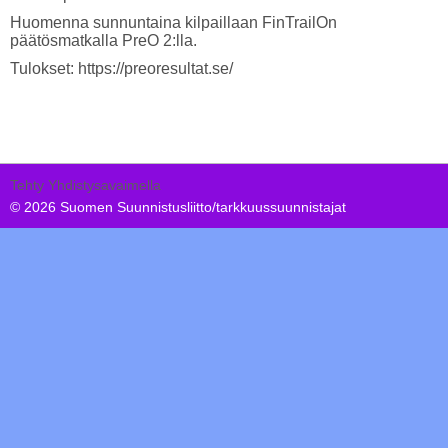
Huomenna sunnuntaina kilpaillaan FinTrailOn
päätösmatkalla PreO 2:lla.
Tulokset: https://preoresultat.se/
Tehty Yhdistysavaimella
©
2026 Suomen Suunnistusliitto/tarkkuussuunnistajat