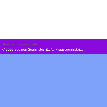
Tehty Yhdistysavaimella
©
2026 Suomen Suunnistusliitto/tarkkuussuunnistajat