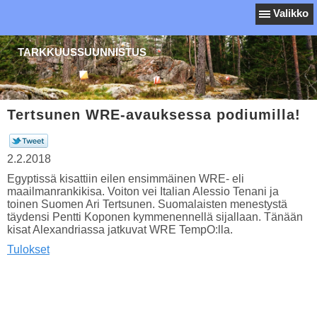
Valikko
TARKKUUSSUUNNISTUS
Tertsunen WRE-avauksessa podiumilla!
2.2.2018
Egyptissä kisattiin eilen ensimmäinen WRE- eli
maailmanrankikisa. Voiton vei Italian Alessio Tenani ja
toinen Suomen Ari Tertsunen. Suomalaisten menestystä
täydensi Pentti Koponen kymmenennellä sijallaan. Tänään
kisat Alexandriassa jatkuvat WRE TempO:lla.
Tulokset