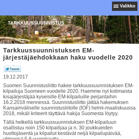
Valikko
TARKKUUSSUUNNISTUS
Tarkkuussuunnistuksen EM-
järjestäjäehdokkaan haku vuodelle 2020
19.12.2017
Suomen Suunnistusliitto hakee tarkkuussuunnistuksen EM-
kilpailuja Suomeen vuodelle 2020. Haemme nyt kotimaista
kisajärjestäjää kyseisille EM-kilpailuille perjantaihin
16.2.2018 mennessä. Suunnistusliitto jättää hakemuksen
Kansainväliselle suunnistusliitolle (IOF) helmi-maaliskuussa
2018, mikäli kriteerit täyttävä hakija Suomesta löytyy.
Tällä hetkellä tarkkuussuunnistuksen EM-kilpailuun
osallistuu noin 150 kilpailijaa ja n. 30 joukkueiden
huoltojäsentä ja kilpailut kestävät neljä kilpailupäivää,
yhteensä 5-6 vuorokautta.