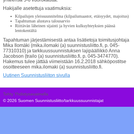
Hakijalle asetettuja vaatimuksia:
Kilpailujen yleissuunnitelma (kilpailumaastot, etäisyydet, majoitus)
Tapahtuman alustava talousarvio
Riittävän läheinen sijainti ja hyvien kulkuyhteyksien päässä
lentokentältä
Tapahtuman järjestämisestä antaa lisätietoja toimitusjohtaja
Mika Ilomäki (mika.ilomaki (a) suunnistusliitto.fi, p. 045-
77310310) ja tarkkuussuunnistuksen lajipäällikkö Anna
Jacobson (trailo (a) suunnistusliitto.fi, p. 045-3474770).
Hakemus tulee jättää viimeistään 16.2.2018 sähköpostitse
osoitteeseen mika.ilomaki (a) suunnistusliitto.fi.
Uutinen Suunnistusliiton sivulla
Tehty Yhdistysavaimella
©
2026 Suomen Suunnistusliitto/tarkkuussuunnistajat