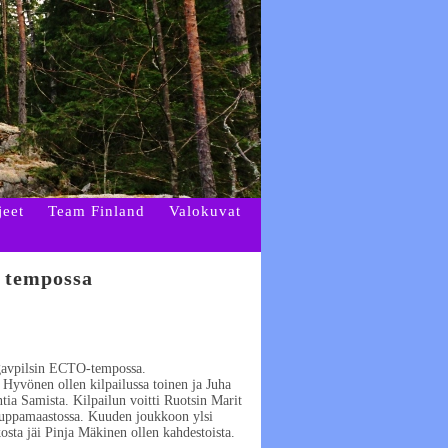
jeet
Team Finland
Valokuvat
 tempossa
gavpilsin ECTO-tempossa.
 Hyvönen ollen kilpailussa toinen ja Juha
tia Samista. Kilpailun voitti Ruotsin Marit
 suppamaastossa. Kuuden joukkoon ylsi
sta jäi Pinja Mäkinen ollen kahdestoista.