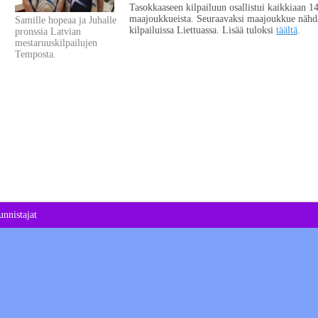
Tasokkaaseen kilpailuun osallistui kaikkiaan 1
maajoukkueista. Seuraavaksi maajoukkue nähd
Samille hopeaa ja Juhalle
kilpailuissa Liettuassa. Lisää tuloksi
täältä
.
pronssia Latvian
mestaruuskilpailujen
Temposta.
nnistajat