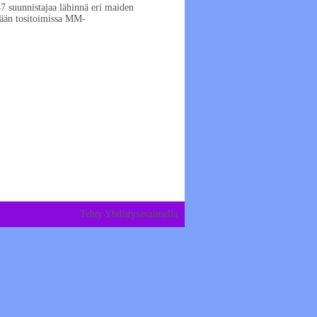
47 suunnistajaa lähinnä eri maiden
ään tositoimissa MM-
Tehty Yhdistysavaimella