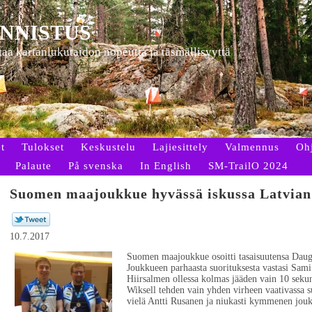
NNISTUS
ttaa kartanlukutaidon nopeutta ja täsmällisyyttä
t
Tulokset
Keskustelu
Lajiesittely
Valmennus
Oh
Palaute
På svenska
In English
SM-TrailO 2024
Suomen maajoukkue hyvässä iskussa Latvian
10.7.2017
Suomen maajoukkue osoitti tasaisuutensa Dau
Joukkueen parhaasta suorituksesta vastasi Sami
Hiirsalmen ollessa kolmas jääden vain 10 sekun
Wiksell tehden vain yhden virheen vaativassa
vielä Antti Rusanen ja niukasti kymmenen jouko