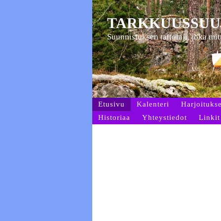
TARKKUUSSUU
Suunnistuksen taitolaji, joka mi
Etusivu
Kalenteri
Harjoitukse
Historiaa
Yhteystiedot
Linkit