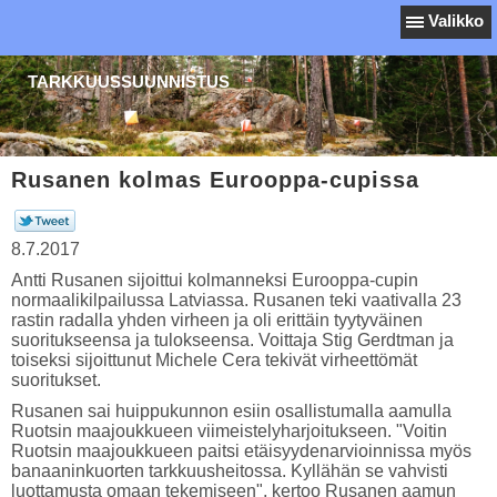
Valikko
TARKKUUSSUUNNISTUS
Rusanen kolmas Eurooppa-cupissa
8.7.2017
Antti Rusanen sijoittui kolmanneksi Eurooppa-cupin
normaalikilpailussa Latviassa. Rusanen teki vaativalla 23
rastin radalla yhden virheen ja oli erittäin tyytyväinen
suoritukseensa ja tulokseensa. Voittaja Stig Gerdtman ja
toiseksi sijoittunut Michele Cera tekivät virheettömät
suoritukset.
Rusanen sai huippukunnon esiin osallistumalla aamulla
Ruotsin maajoukkueen viimeistelyharjoitukseen. "Voitin
Ruotsin maajoukkueen paitsi etäisyydenarvioinnissa myös
banaaninkuorten tarkkuusheitossa. Kyllähän se vahvisti
luottamusta omaan tekemiseen", kertoo Rusanen aamun