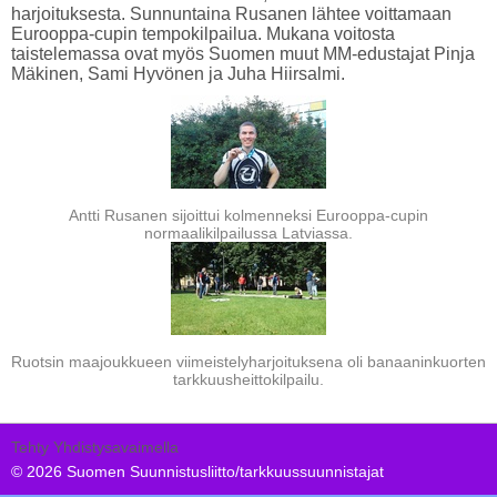
harjoituksesta. Sunnuntaina Rusanen lähtee voittamaan
Eurooppa-cupin tempokilpailua. Mukana voitosta
taistelemassa ovat myös Suomen muut MM-edustajat Pinja
Mäkinen, Sami Hyvönen ja Juha Hiirsalmi.
Antti Rusanen sijoittui kolmenneksi Eurooppa-cupin
normaalikilpailussa Latviassa.
Ruotsin maajoukkueen viimeistelyharjoituksena oli banaaninkuorten
tarkkuusheittokilpailu.
Tehty Yhdistysavaimella
©
2026 Suomen Suunnistusliitto/tarkkuussuunnistajat