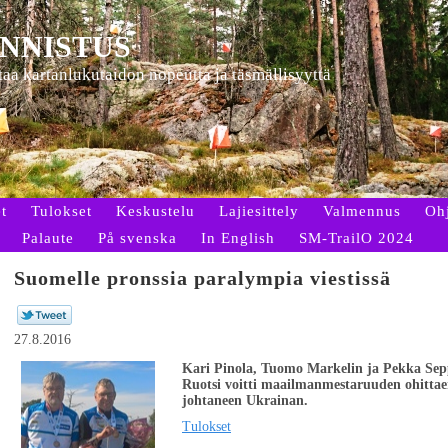
NNISTUS
ttaa kartanlukutaidon nopeutta ja täsmällisyyttä
t
Tulokset
Keskustelu
Lajiesittely
Valmennus
Oh
Palaute
På svenska
In English
SM-TrailO 2024
Suomelle pronssia paralympia viestissä
27.8.2016
Kari Pinola, Tuomo Markelin ja Pekka Seppä 
Ruotsi voitti maailmanmestaruuden ohittaen
johtaneen Ukrainan.
Tulokset