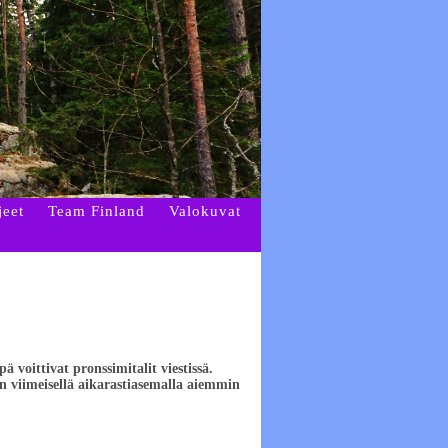
jeet
Team Finland
Valokuvat
voittivat pronssimitalit viestissä.
 viimeisellä aikarastiasemalla aiemmin