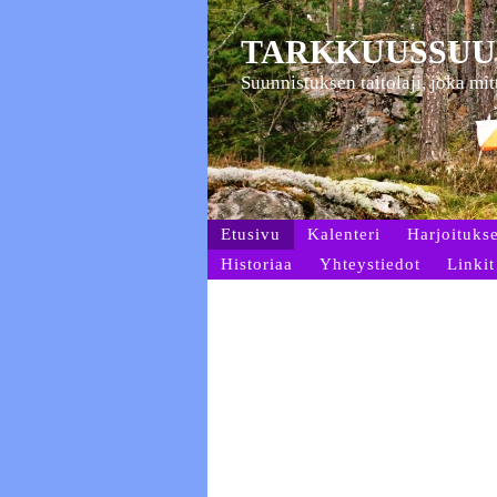
TARKKUUSSUU
Suunnistuksen taitolaji, joka mi
Etusivu
Kalenteri
Harjoitukse
Historiaa
Yhteystiedot
Linkit