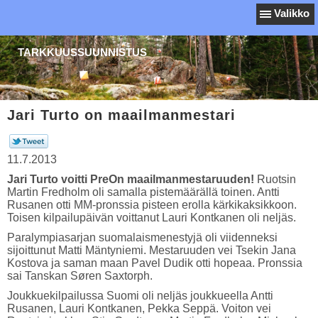
Valikko
TARKKUUSSUUNNISTUS
Jari Turto on maailmanmestari
11.7.2013
Jari Turto voitti PreOn maailmanmestaruuden!
Ruotsin
Martin Fredholm oli samalla pistemäärällä toinen. Antti
Rusanen otti MM-pronssia pisteen erolla kärkikaksikkoon.
Toisen kilpailupäivän voittanut Lauri Kontkanen oli neljäs.
Paralympiasarjan suomalaismenestyjä oli viidenneksi
sijoittunut Matti Mäntyniemi. Mestaruuden vei Tsekin Jana
Kostova ja saman maan Pavel Dudik otti hopeaa. Pronssia
sai Tanskan Søren Saxtorph.
Joukkuekilpailussa Suomi oli neljäs joukkueella Antti
Rusanen, Lauri Kontkanen, Pekka Seppä. Voiton vei