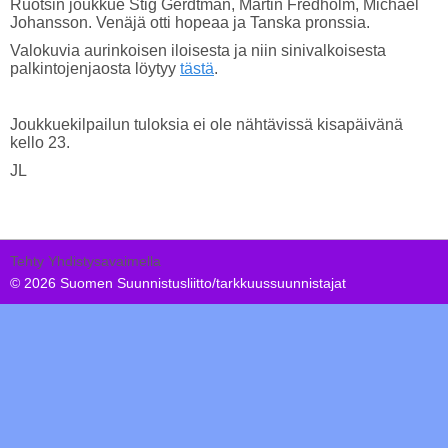
Ruotsin joukkue Stig Gerdtman, Martin Fredholm, Michael
Johansson. Venäjä otti hopeaa ja Tanska pronssia.
Valokuvia aurinkoisen iloisesta ja niin sinivalkoisesta
palkintojenjaosta löytyy
tästä
.
Joukkuekilpailun tuloksia ei ole nähtävissä kisapäivänä
kello 23.
JL
Tehty Yhdistysavaimella
©
2026 Suomen Suunnistusliitto/tarkkuussuunnistajat